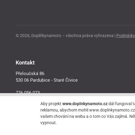
© 2026, Doplňkynamoto – všechna práva vyhrazena |
Podmínky 
Kontakt
Přeloučská 86
530 06 Pardubice - Staré Čivice
776 056 073
motorider.rf@seznam.cz
Aby projekt
www.doplnkynamoto.cz
dál fungoval t
reklamou, abychom mohli www.doplnkynamoto.cz dále 
vašem chování na webu a o tom co Vás zajímá. Něk
vypnout.