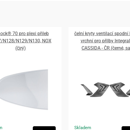
lock® 70 pro plexi přileb
čelní kryty ventilací spodní
7/N128/N129/N130, NOX
vrchní pro přilby Integral
(čirý)
CASSIDA - ČR (černé, s
m
Skladem