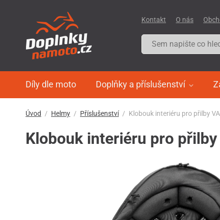
Kontakt
O nás
Obch
Díly dle moto
Doplňky a příslušenství
Z
Úvod
Helmy
Příslušenství
Klobouk interiéru pro přilby 
Klobouk interiéru pro přil