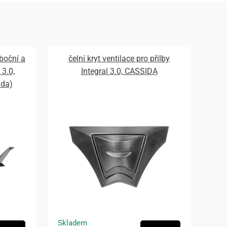
 boční a
čelní kryt ventilace pro přilby
 3.0,
Integral 3.0, CASSIDA
ada)
Skladem