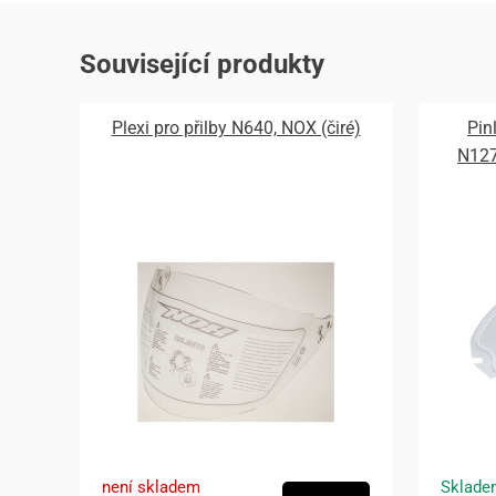
Související produkty
Plexi pro přilby N640, NOX (čiré)
Pin
N12
není skladem
Sklade