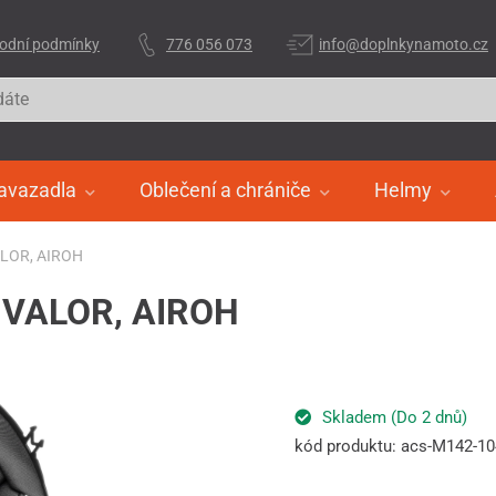
odní podmínky
776 056 073
info@doplnkynamoto.cz
avazadla
Oblečení a chrániče
Helmy
VALOR, AIROH
by VALOR, AIROH
Skladem (Do 2 dnů)
kód produktu: acs-M142-1