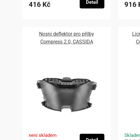
Detail
416 Kč
916 
Nosní deflektor pro přilby
Líc
Compress 2.0, CASSIDA
C
není skladem
Sklade