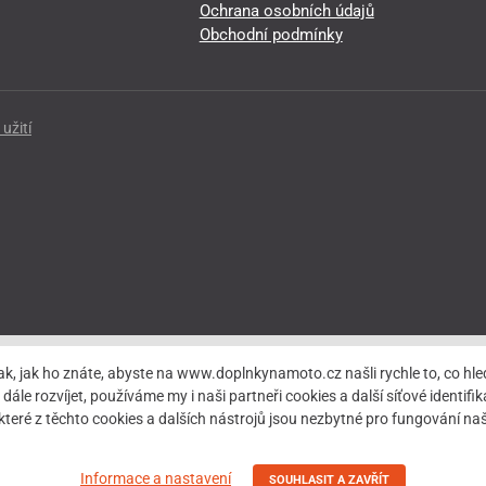
Ochrana osobních údajů
Obchodní podmínky
užití
ak, jak ho znáte, abyste na www.doplnkynamoto.cz našli rychle to, co 
rozvíjet, používáme my i naši partneři cookies a další síťové identifiká
teré z těchto cookies a dalších nástrojů jsou nezbytné pro fungování 
Informace a nastavení
SOUHLASIT A ZAVŘÍT