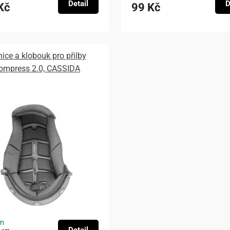
Detail
D
Kč
99 Kč
nice a klobouk pro přilby
ompress 2.0, CASSIDA
m