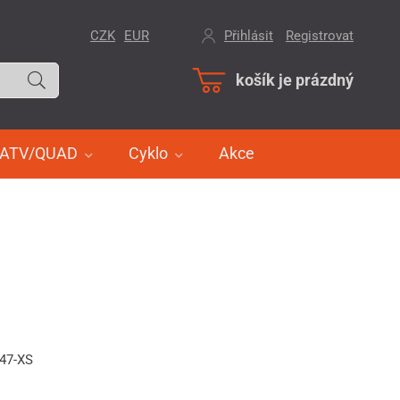
CZK
EUR
Přihlásit
/
Registrovat
košík je prázdný
ATV/QUAD
Cyklo
Akce
047-XS