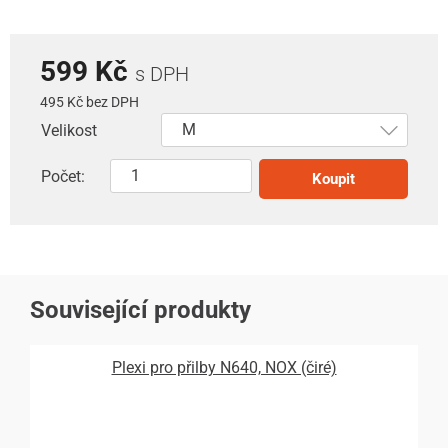
599 Kč
s DPH
495 Kč bez DPH
Velikost
Počet:
Koupit
Související produkty
Plexi pro přilby N640, NOX (čiré)