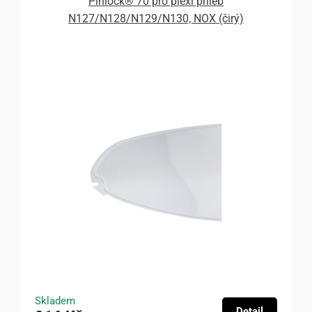
Pinlock® 70 pro plexi přileb
N127/N128/N129/N130, NOX (čirý)
Skladem
Detail