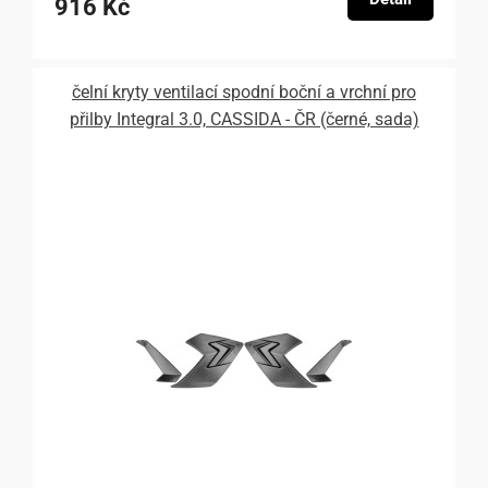
916 Kč
čelní kryty ventilací spodní boční a vrchní pro
přilby Integral 3.0, CASSIDA - ČR (černé, sada)