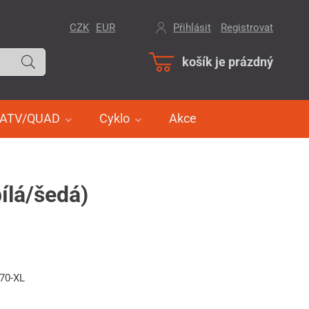
CZK
EUR
Přihlásit
/
Registrovat
košík je prázdný
ATV/QUAD
Cyklo
Akce
ílá/šedá)
370-XL