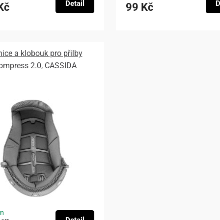
Detail
D
Kč
99 Kč
nice a klobouk pro přilby
ompress 2.0, CASSIDA
m