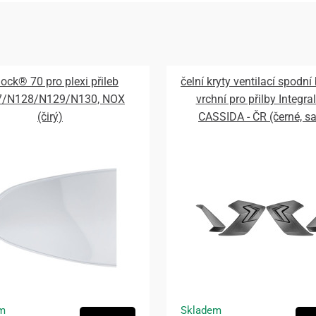
lock® 70 pro plexi přileb
čelní kryty ventilací spodní
7/N128/N129/N130, NOX
vrchní pro přilby Integral
(čirý)
CASSIDA - ČR (černé, s
m
Skladem