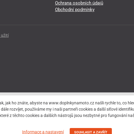
Ochrana osobních údajů
Obchodní podmínky
užití
ak, jak ho znáte, abyste na www.doplnkynamoto.cz našli rychle to, co 
rozvíjet, používáme my i naši partneři cookies a další síťové identifiká
teré z těchto cookies a dalších nástrojů jsou nezbytné pro fungování 
Informace a nastavení
SOUHLASIT A ZAVŘÍT