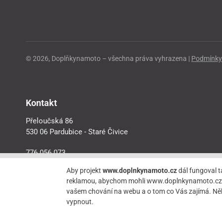
© 2026, Doplňkynamoto – všechna práva vyhrazena |
Podmínky 
Kontakt
Přeloučská 86
530 06 Pardubice - Staré Čivice
776 056 073
motorider.rf@seznam.cz
Aby projekt
www.doplnkynamoto.cz
dál fungoval t
reklamou, abychom mohli www.doplnkynamoto.cz dále 
vašem chování na webu a o tom co Vás zajímá. Něk
vypnout.