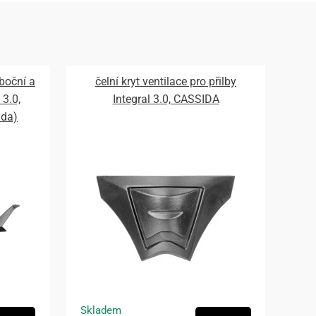
 boční a
čelní kryt ventilace pro přilby
 3.0,
Integral 3.0, CASSIDA
ada)
Skladem