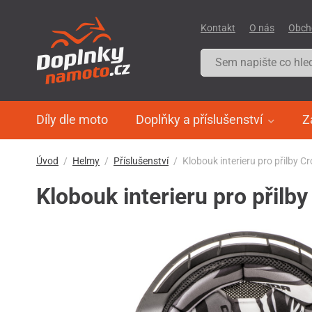
Kontakt
O nás
Obch
Díly dle moto
Doplňky a příslušenství
Z
Úvod
Helmy
Příslušenství
Klobouk interieru pro přilby C
Klobouk interieru pro přilb