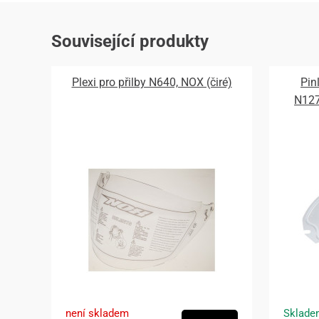
Související produkty
Plexi pro přilby N640, NOX (čiré)
Pin
N12
není skladem
Sklade