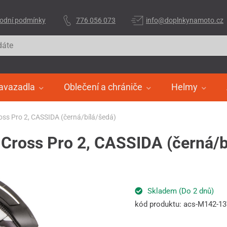
odní podmínky
776 056 073
info@doplnkynamoto.cz
avazadla
Oblečení a chrániče
Helmy
ross Pro 2, CASSIDA (černá/bílá/šedá)
y Cross Pro 2, CASSIDA (černá/b
Skladem (Do 2 dnů)
kód produktu: acs-M142-1