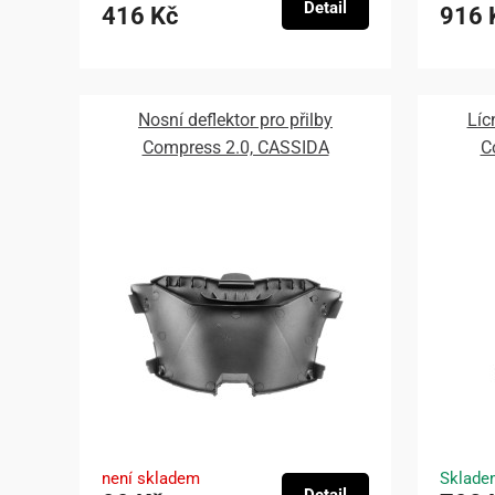
Detail
416 Kč
916 
Nosní deflektor pro přilby
Líc
Compress 2.0, CASSIDA
C
není skladem
Sklade