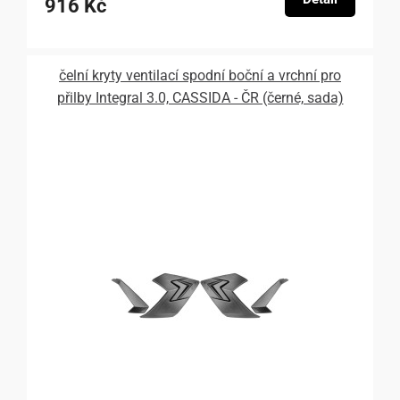
916 Kč
čelní kryty ventilací spodní boční a vrchní pro
přilby Integral 3.0, CASSIDA - ČR (černé, sada)