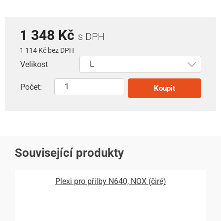
1 348 Kč
s DPH
1 114 Kč bez DPH
Velikost
Počet:
Koupit
Související produkty
Plexi pro přilby N640, NOX (čiré)