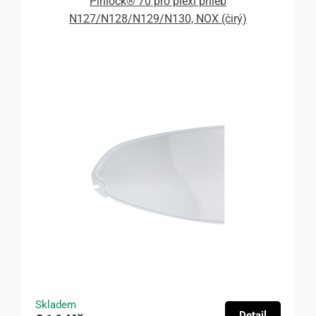
Pinlock® 70 pro plexi přileb
N127/N128/N129/N130, NOX (čirý)
Skladem
Detail