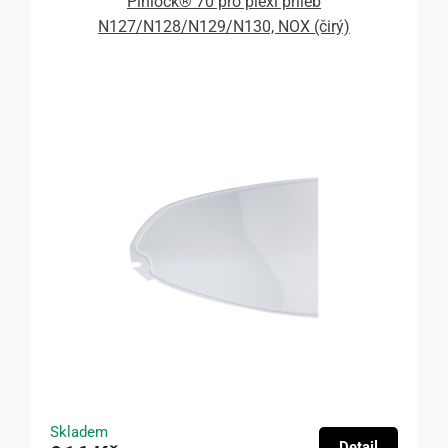
Pinlock® 70 pro plexi přileb
N127/N128/N129/N130, NOX (čirý)
Skladem
Detail