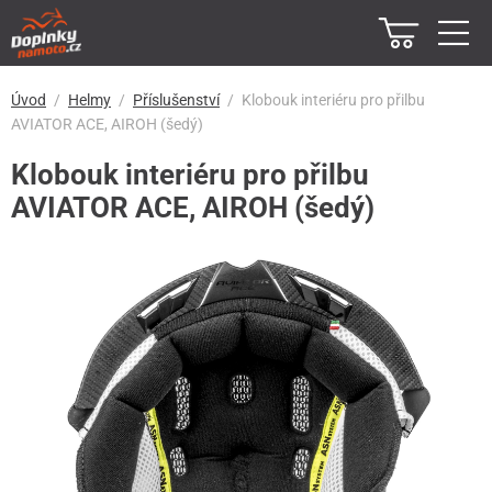
Úvod
Helmy
Příslušenství
Klobouk interiéru pro přilbu
AVIATOR ACE, AIROH (šedý)
Klobouk interiéru pro přilbu
AVIATOR ACE, AIROH (šedý)