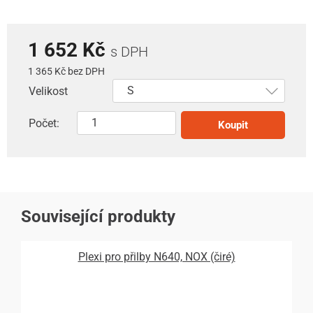
1 652 Kč
s DPH
1 365 Kč bez DPH
Velikost
Počet:
Koupit
Související produkty
Plexi pro přilby N640, NOX (čiré)