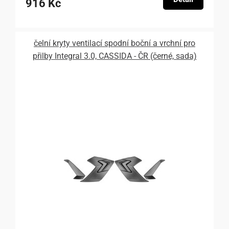
916 Kč
čelní kryty ventilací spodní boční a vrchní pro
přilby Integral 3.0, CASSIDA - ČR (černé, sada)