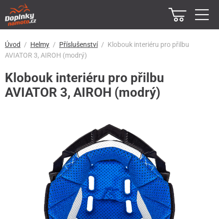
Úvod
Helmy
Příslušenství
Klobouk interiéru pro přilbu
AVIATOR 3, AIROH (modrý)
Klobouk interiéru pro přilbu
AVIATOR 3, AIROH (modrý)