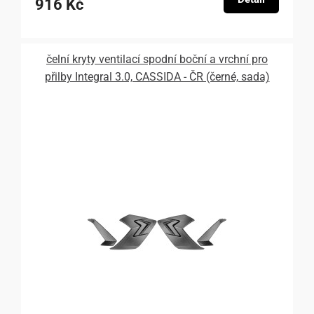
916 Kč
čelní kryty ventilací spodní boční a vrchní pro
přilby Integral 3.0, CASSIDA - ČR (černé, sada)