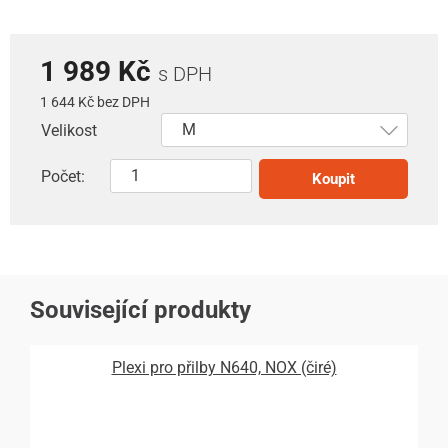
1 989 Kč
s DPH
1 644 Kč bez DPH
Velikost
Počet:
Koupit
Související produkty
Plexi pro přilby N640, NOX (čiré)