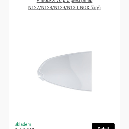
Pinlock® 70 pro plexi přileb
N127/N128/N129/N130, NOX (čirý)
Skladem
Detail