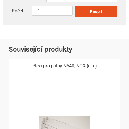
Počet:
Koupit
Související produkty
Plexi pro přilby N640, NOX (čiré)