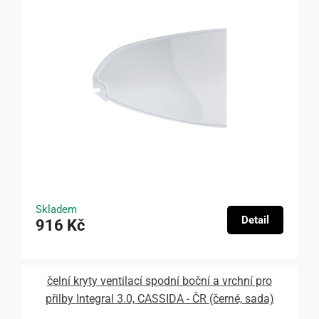
Skladem
Detail
916 Kč
čelní kryty ventilací spodní boční a vrchní pro
přilby Integral 3.0, CASSIDA - ČR (černé, sada)