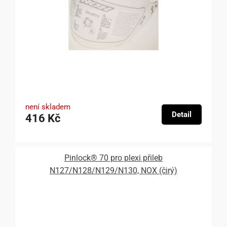
není skladem
Detail
416 Kč
Pinlock® 70 pro plexi přileb
N127/N128/N129/N130, NOX (čirý)