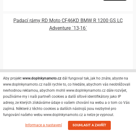
Padací rámy RD Moto CF46KD BMW R 1200 GS LC
Adventure ´13-16´
Aby projekt
www.doplnkynamoto.cz
dál fungoval tak, jak ho znáte, abyste na
www.doplnkynamoto.cz našli rychle to, co hledáte, abychom vás neobtěžovali
nevhodnou reklamou, abychom mohli www.doplnkynamoto.cz dále rozvíjet,
používáme my i naši partneři cookies a další síťové identifikátory jako IP
adresy, ze kterých získáváme údaje o vašem chování na webu a o tom co Vás
zajímá. Některé z těchto cookies a dalších nástrojů jsou nezbytné pro
fungování našeho webu www.doplnkynamoto.cz a nelze je vypnout.
Informace a nastavení
SOUHLASIT A ZAVŘÍT