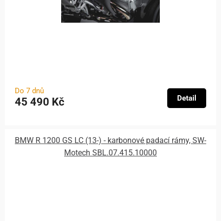
Do 7 dnů
Detail
45 490 Kč
BMW R 1200 GS LC (13-) - karbonové padací rámy, SW-
Motech SBL.07.415.10000