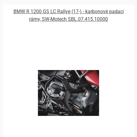
BMW R 1200 GS LC Rallye (17-) - karbonové padací
rámy, SW-Motech SBL.07.415.10000