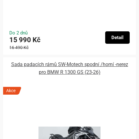
Do 2 dnů
Detail
15 990 Kč
16 490 Kč
Sada padacích rámů SW-Motech spodní /horní -nerez
pro BMW R 1300 GS (23-26)
Akce