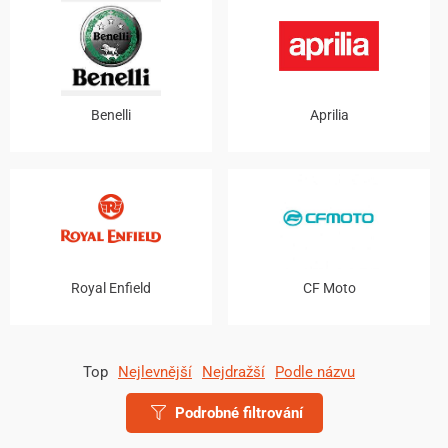
Benelli
Aprilia
Royal Enfield
CF Moto
Top
Nejlevnější
Nejdražší
Podle názvu
Podrobné filtrování