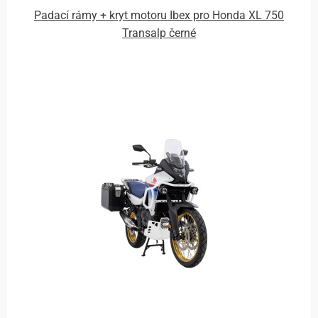
Padací rámy + kryt motoru Ibex pro Honda XL 750
Transalp černé