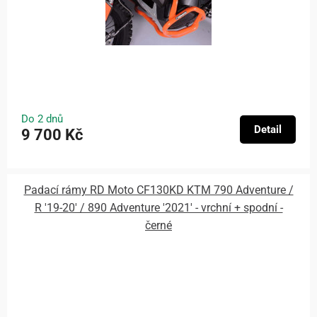
Do 2 dnů
Detail
9 700 Kč
Padací rámy RD Moto CF130KD KTM 790 Adventure /
R '19-20' / 890 Adventure '2021' - vrchní + spodní -
černé