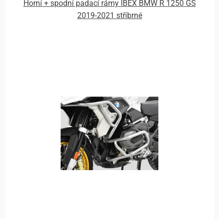
Horní + spodní padací rámy IBEX BMW R 1250 GS
2019-2021 stříbrné