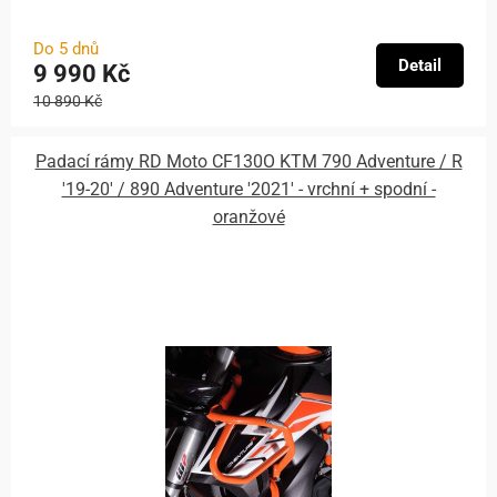
Do 5 dnů
Detail
9 990 Kč
10 890 Kč
Padací rámy RD Moto CF130O KTM 790 Adventure / R
'19-20' / 890 Adventure '2021' - vrchní + spodní -
oranžové