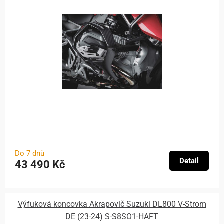
Do 7 dnů
Detail
43 490 Kč
Výfuková koncovka Akrapovič Suzuki DL800 V-Strom
DE (23-24) S-S8SO1-HAFT