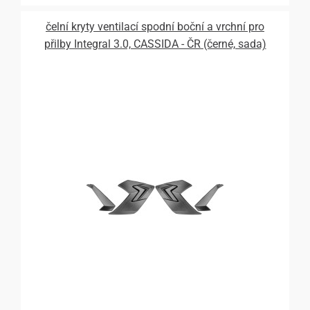
čelní kryty ventilací spodní boční a vrchní pro
přilby Integral 3.0, CASSIDA - ČR (černé, sada)