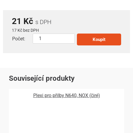
21 Kč
s DPH
17 Kč bez DPH
Počet:
Koupit
Související produkty
Plexi pro přilby N640, NOX (čiré)