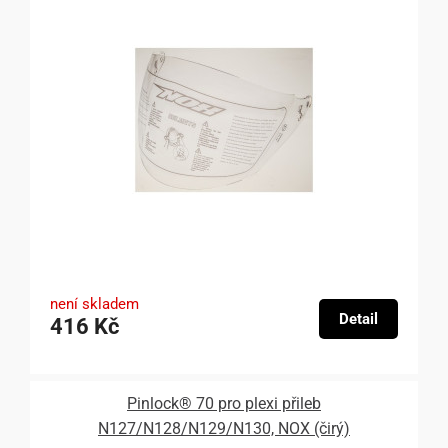
není skladem
Detail
416 Kč
Pinlock® 70 pro plexi přileb
N127/N128/N129/N130, NOX (čirý)