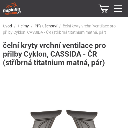
Úvod
Helmy
Příslušenství
čelní kryty vrchní ventilace pro
přilby Cyklon, CASSIDA - ČR (stříbrná titatnium matná, pár)
čelní kryty vrchní ventilace pro
přilby Cyklon, CASSIDA - ČR
(stříbrná titatnium matná, pár)