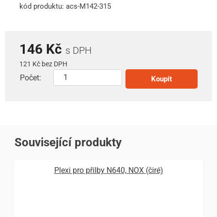
kód produktu: acs-M142-315
146 Kč
s DPH
121 Kč bez DPH
Počet:
Koupit
Související produkty
Plexi pro přilby N640, NOX (čiré)