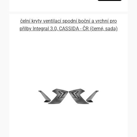
čelní kryty ventilací spodní boční a vrchní pro
přilby Integral 3.0, CASSIDA - ČR (černé, sada)