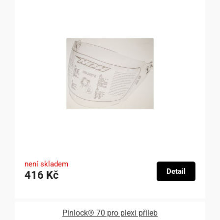
není skladem
Detail
416 Kč
Pinlock® 70 pro plexi přileb