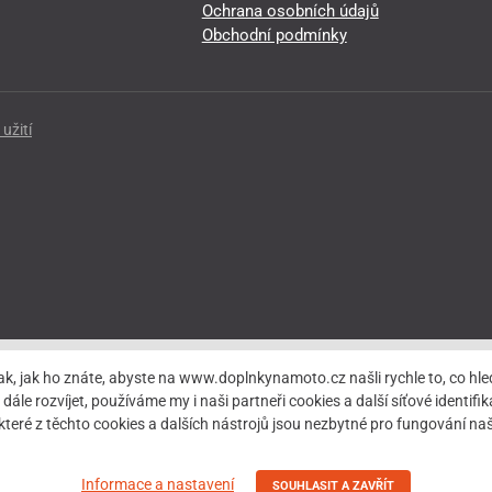
Ochrana osobních údajů
Obchodní podmínky
užití
ak, jak ho znáte, abyste na www.doplnkynamoto.cz našli rychle to, co 
rozvíjet, používáme my i naši partneři cookies a další síťové identifiká
teré z těchto cookies a dalších nástrojů jsou nezbytné pro fungování 
Informace a nastavení
SOUHLASIT A ZAVŘÍT