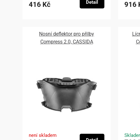
Detail
416 Kč
916 
Nosní deflektor pro přilby
Líc
Compress 2.0, CASSIDA
C
není skladem
Sklade