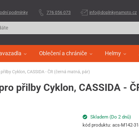
odní podmínky
776 056 073
info@doplnkynamoto.cz
avazadla
Oblečení a chrániče
Helmy
ro přilby Cyklon, CASSIDA - ČR (černá matná, pár)
e pro přilby Cyklon, CASSIDA - Č
Skladem (Do 2 dnů)
kód produktu: acs-M142-3