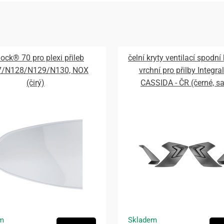
lock® 70 pro plexi přileb
čelní kryty ventilací spodní
7/N128/N129/N130, NOX
vrchní pro přilby Integral
(čirý)
CASSIDA - ČR (černé, s
m
Skladem