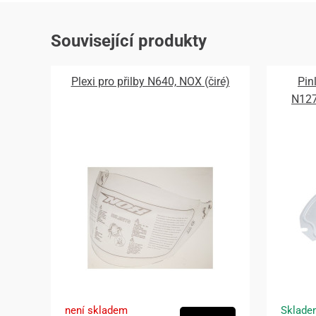
Související produkty
Plexi pro přilby N640, NOX (čiré)
Pin
N12
není skladem
Sklade