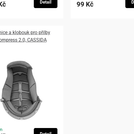
Detail
D
Kč
99 Kč
nice a klobouk pro přilby
ompress 2.0, CASSIDA
m