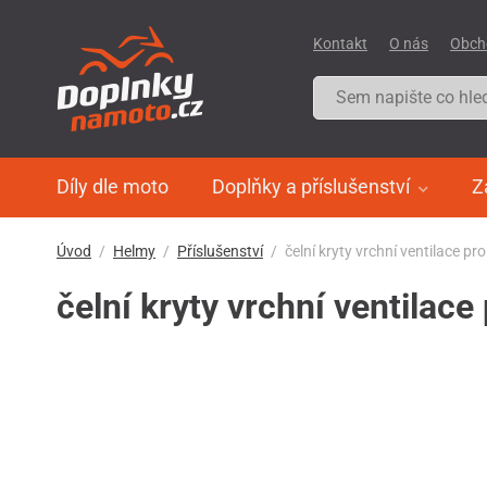
Kontakt
O nás
Obch
Díly dle moto
Doplňky a příslušenství
Z
Úvod
Helmy
Příslušenství
čelní kryty vrchní ventilace p
čelní kryty vrchní ventilac