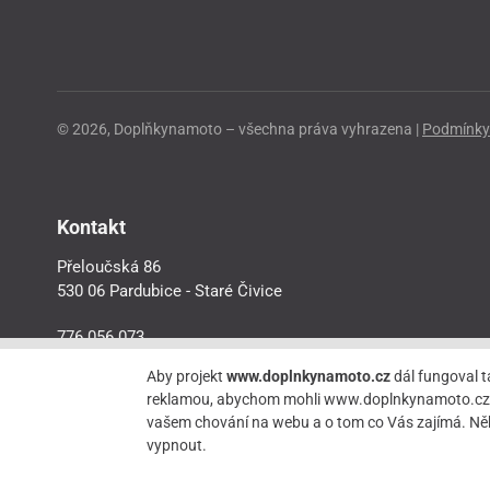
© 2026, Doplňkynamoto – všechna práva vyhrazena |
Podmínky 
Kontakt
Přeloučská 86
530 06 Pardubice - Staré Čivice
776 056 073
motorider.rf@seznam.cz
Aby projekt
www.doplnkynamoto.cz
dál fungoval t
reklamou, abychom mohli www.doplnkynamoto.cz dále 
vašem chování na webu a o tom co Vás zajímá. Něk
vypnout.