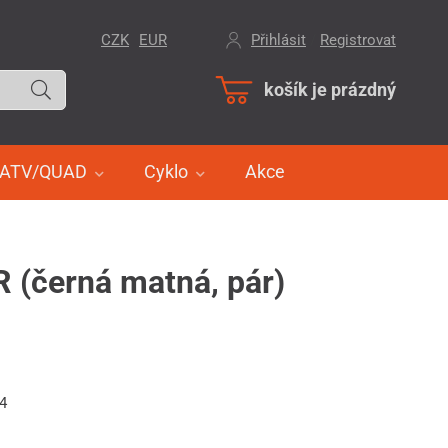
CZK
EUR
Přihlásit
/
Registrovat
košík je prázdný
ATV/QUAD
Cyklo
Akce
R (černá matná, pár)
14