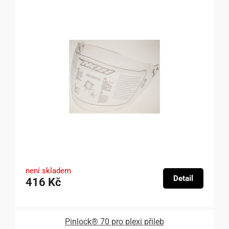
není skladem
Detail
416 Kč
Pinlock® 70 pro plexi přileb