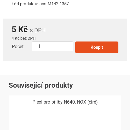
kód produktu: acs-M142-1357
5 Kč
s DPH
4 Kč bez DPH
Počet:
Koupit
Související produkty
Plexi pro přilby N640, NOX (čiré)