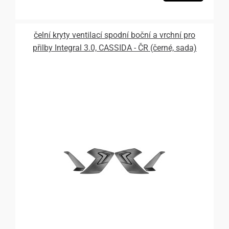
čelní kryty ventilací spodní boční a vrchní pro
přilby Integral 3.0, CASSIDA - ČR (černé, sada)