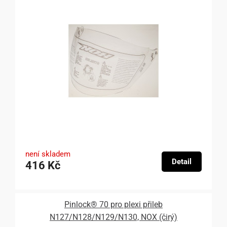
není skladem
Detail
416 Kč
Pinlock® 70 pro plexi přileb
N127/N128/N129/N130, NOX (čirý)