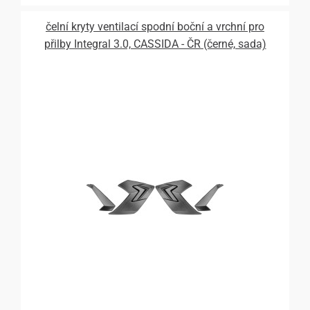
čelní kryty ventilací spodní boční a vrchní pro
přilby Integral 3.0, CASSIDA - ČR (černé, sada)