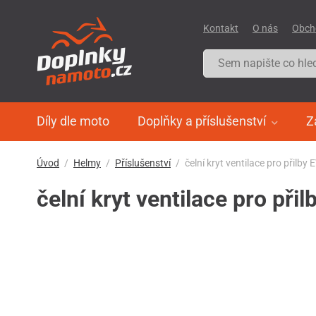
Kontakt
O nás
Obch
Díly dle moto
Doplňky a příslušenství
Z
Úvod
Helmy
Příslušenství
čelní kryt ventilace pro přilby
čelní kryt ventilace pro př