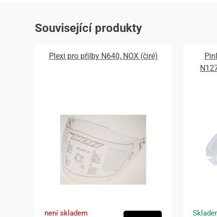
Související produkty
Plexi pro přilby N640, NOX (čiré)
Pin
N12
není skladem
Sklade