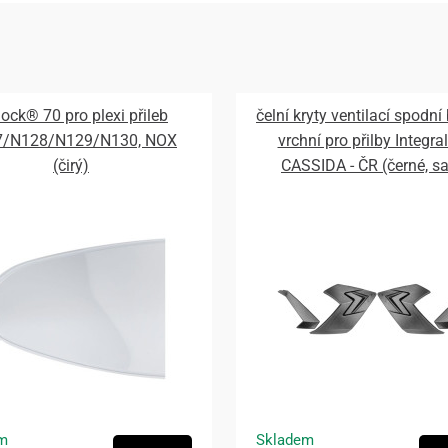
lock® 70 pro plexi přileb
čelní kryty ventilací spodní
7/N128/N129/N130, NOX
vrchní pro přilby Integral
(čirý)
CASSIDA - ČR (černé, s
m
Skladem