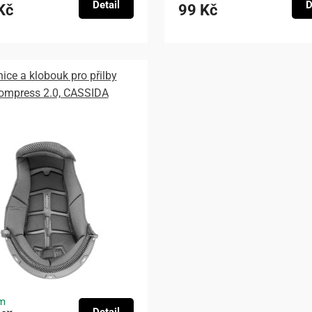
Detail
D
Kč
99 Kč
nice a klobouk pro přilby
ompress 2.0, CASSIDA
m