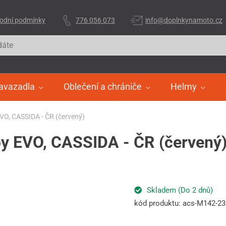
odní podmínky
776 056 073
info@doplnkynamoto.cz
avazadla
Oblečení a chrániče
Helmy
 EVO, CASSIDA - ČR (červený)
ilby EVO, CASSIDA - ČR (červený
Skladem (Do 2 dnů)
kód produktu: acs-M142-2