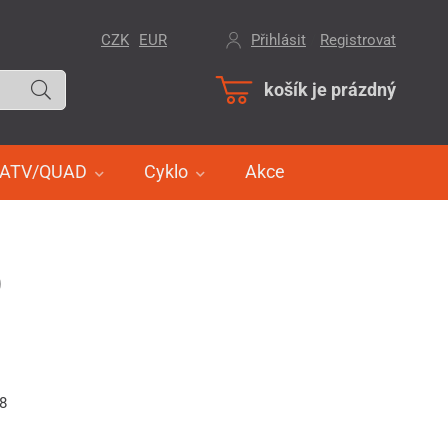
CZK
EUR
Přihlásit
/
Registrovat
košík je prázdný
ATV/QUAD
Cyklo
Akce
)
38