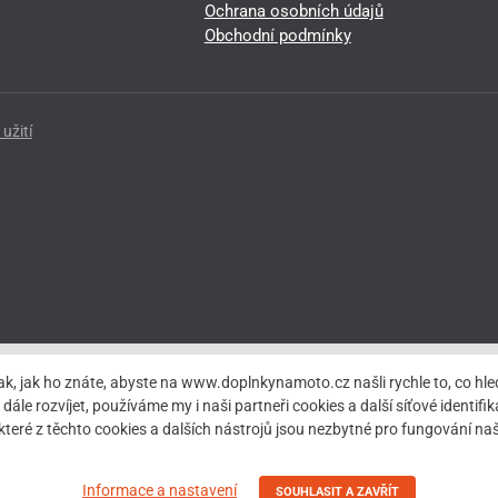
Ochrana osobních údajů
Obchodní podmínky
užití
ak, jak ho znáte, abyste na www.doplnkynamoto.cz našli rychle to, co 
rozvíjet, používáme my i naši partneři cookies a další síťové identifiká
teré z těchto cookies a dalších nástrojů jsou nezbytné pro fungování 
Informace a nastavení
SOUHLASIT A ZAVŘÍT