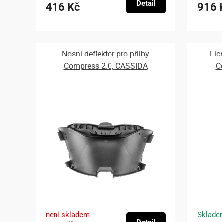
Detail
416 Kč
916 
Nosní deflektor pro přilby
Líc
Compress 2.0, CASSIDA
C
není skladem
Sklade