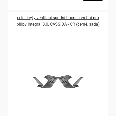
čelní kryty ventilací spodní boční a vrchní pro
přilby Integral 3.0, CASSIDA - ČR (černé, sada)