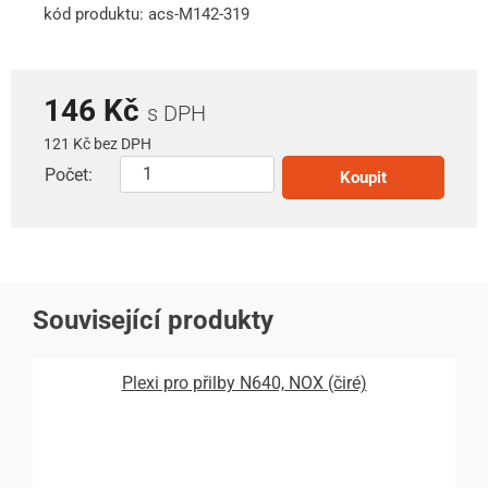
kód produktu: acs-M142-319
146 Kč
s DPH
121 Kč bez DPH
Počet:
Koupit
Související produkty
Plexi pro přilby N640, NOX (čiré)