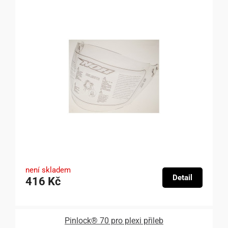
není skladem
Detail
416 Kč
Pinlock® 70 pro plexi přileb