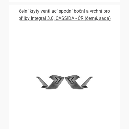
čelní kryty ventilací spodní boční a vrchní pro
přilby Integral 3.0, CASSIDA - ČR (černé, sada)