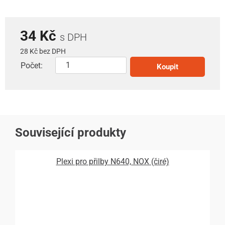
34 Kč
s DPH
28 Kč bez DPH
Počet:
Koupit
Související produkty
Plexi pro přilby N640, NOX (čiré)