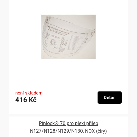
není skladem
Detail
416 Kč
Pinlock® 70 pro plexi přileb
N127/N128/N129/N130, NOX (čirý)