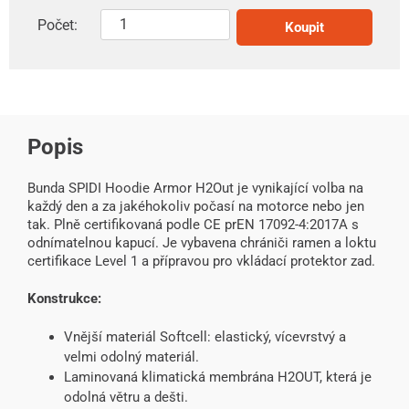
Počet:
Koupit
Popis
Bunda SPIDI Hoodie Armor H2Out je vynikající volba na
každý den a za jakéhokoliv počasí na motorce nebo jen
tak. Plně certifikovaná podle CE prEN 17092-4:2017A s
odnímatelnou kapucí. Je vybavena chrániči ramen a loktu
certifikace Level 1 a přípravou pro vkládací protektor zad.
Konstrukce:
Vnější materiál Softcell: elastický, vícevrstvý a
velmi odolný materiál.
Laminovaná klimatická membrána H2OUT, která je
odolná větru a dešti.