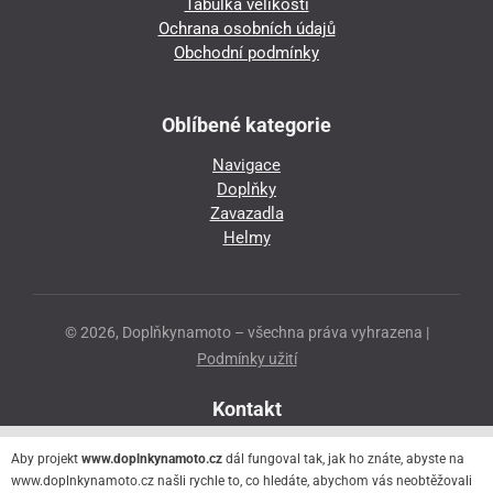
Tabulka velikostí
Ochrana osobních údajů
Obchodní podmínky
Oblíbené kategorie
Navigace
Doplňky
Zavazadla
Helmy
© 2026, Doplňkynamoto – všechna práva vyhrazena |
Podmínky užití
Kontakt
Přeloučská 86
Aby projekt
www.doplnkynamoto.cz
dál fungoval tak, jak ho znáte, abyste na
530 06 Pardubice - Staré Čivice
www.doplnkynamoto.cz našli rychle to, co hledáte, abychom vás neobtěžovali