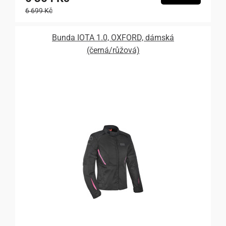
6 699 Kč
Bunda IOTA 1.0, OXFORD, dámská
(černá/růžová)