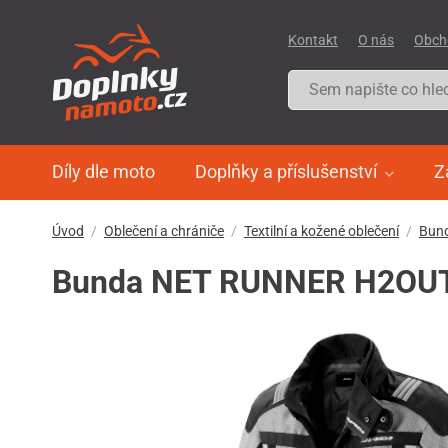
Kontakt
O nás
Obch
Díly dle moto
Doplňky a příslušenství
Z
Úvod
Oblečení a chrániče
Textilní a kožené oblečení
Bun
Bunda NET RUNNER H2OUT, 