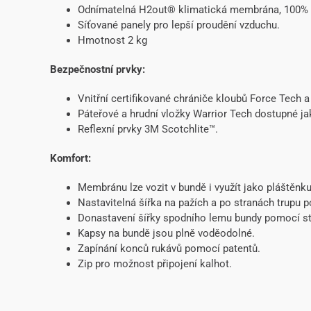
Odnímatelná H2out® klimatická membrána, 100% o
Síťované panely pro lepší proudění vzduchu.
Hmotnost 2 kg
Bezpečnostní prvky:
Vnitřní certifikované chrániče kloubů Force Tech a 
Páteřové a hrudní vložky Warrior Tech dostupné ja
Reflexní prvky 3M Scotchlite™.
Komfort:
Membránu lze vozit v bundě i využít jako pláštěnk
Nastavitelná šířka na pažích a po stranách trupu 
Donastavení šířky spodního lemu bundy pomocí st
Kapsy na bundě jsou plně voděodolné.
Zapínání konců rukávů pomocí patentů.
Zip pro možnost připojení kalhot.