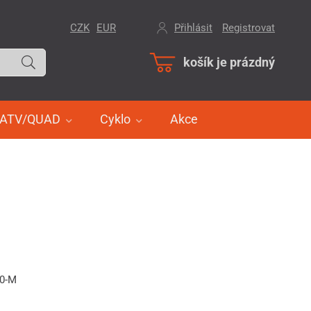
CZK
EUR
Přihlásit
/
Registrovat
košík je prázdný
ATV/QUAD
Cyklo
Akce
70-M