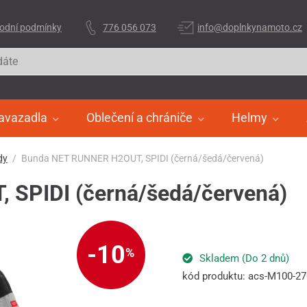
odní podmínky
776 056 073
info@doplnkynamoto.cz
avazadla
Oblečení a chrániče
Helmy
dy
Bunda NET RUNNER H2OUT, SPIDI (černá/šedá/červená)
SPIDI (černá/šedá/červená)
-10
%
Skladem (Do 2 dnů)
kód produktu: acs-M100-2