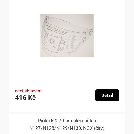
není skladem
Detail
416 Kč
Pinlock® 70 pro plexi přileb
N127/N128/N129/N130, NOX (čirý)