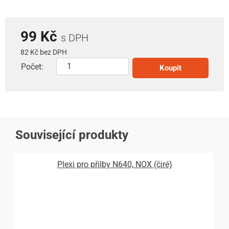
99 Kč
s DPH
82 Kč bez DPH
Počet:
Koupit
Související produkty
Plexi pro přilby N640, NOX (čiré)