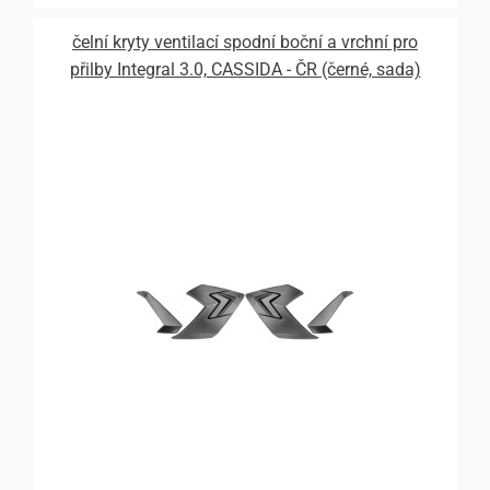
čelní kryty ventilací spodní boční a vrchní pro
přilby Integral 3.0, CASSIDA - ČR (černé, sada)