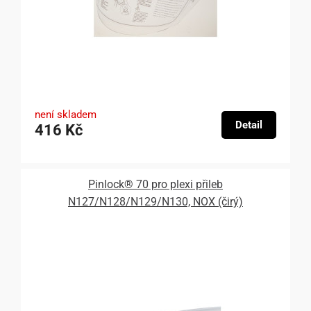
není skladem
Detail
416 Kč
Pinlock® 70 pro plexi přileb
N127/N128/N129/N130, NOX (čirý)