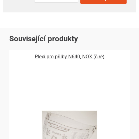
Související produkty
Plexi pro přilby N640, NOX (čiré)