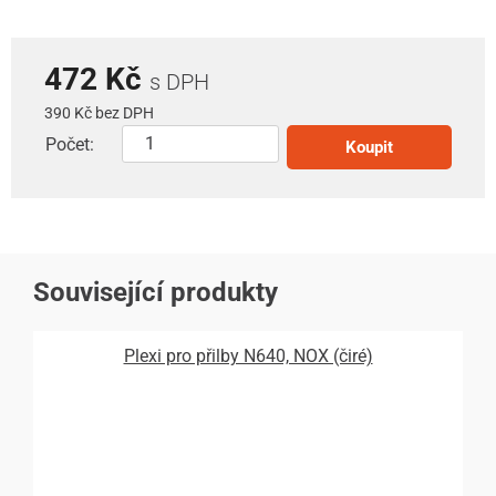
472 Kč
s DPH
390 Kč bez DPH
Počet:
Koupit
Související produkty
Plexi pro přilby N640, NOX (čiré)