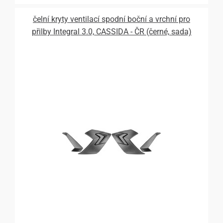
čelní kryty ventilací spodní boční a vrchní pro
přilby Integral 3.0, CASSIDA - ČR (černé, sada)