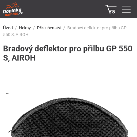
Úvod
Helmy
Příslušenství
Bradový deflektor pro přilbu GP
550 S, AIROH
Bradový deflektor pro přilbu GP 550
S, AIROH