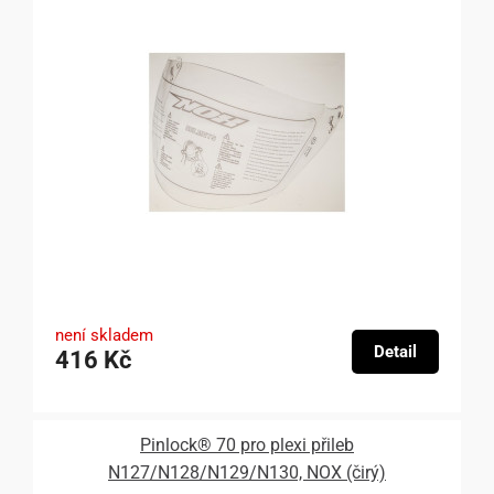
není skladem
Detail
416 Kč
Pinlock® 70 pro plexi přileb
N127/N128/N129/N130, NOX (čirý)