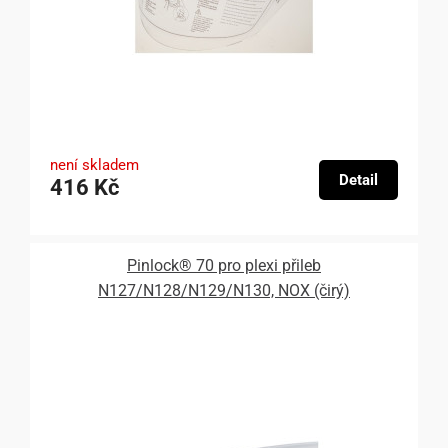
není skladem
Detail
416 Kč
Pinlock® 70 pro plexi přileb
N127/N128/N129/N130, NOX (čirý)