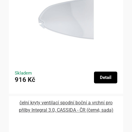
Skladem
Detail
916 Kč
čelní kryty ventilací spodní boční a vrchní pro
přilby Integral 3.0, CASSIDA - ČR (černé, sada)