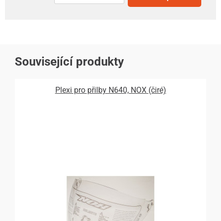
Související produkty
Plexi pro přilby N640, NOX (čiré)