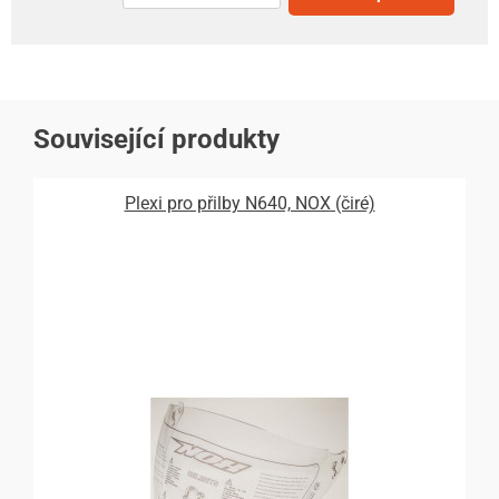
Související produkty
Plexi pro přilby N640, NOX (čiré)