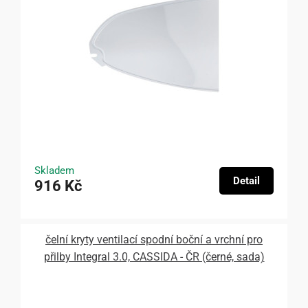
Skladem
Detail
916 Kč
čelní kryty ventilací spodní boční a vrchní pro
přilby Integral 3.0, CASSIDA - ČR (černé, sada)