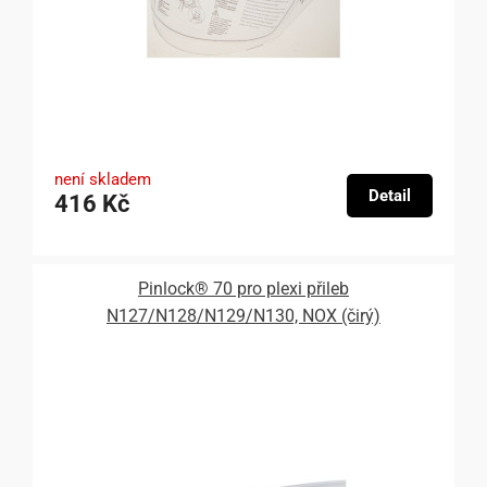
není skladem
Detail
416 Kč
Pinlock® 70 pro plexi přileb
N127/N128/N129/N130, NOX (čirý)