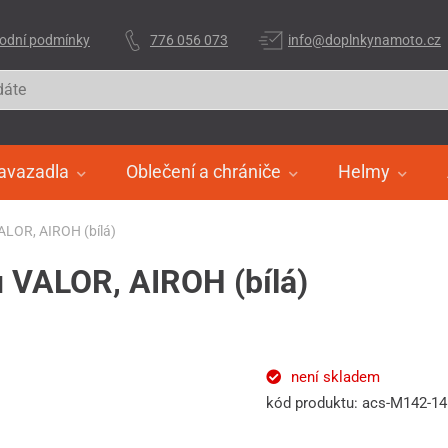
odní podmínky
776 056 073
info@doplnkynamoto.cz
avazadla
Oblečení a chrániče
Helmy
VALOR, AIROH (bílá)
u VALOR, AIROH (bílá)
není skladem
kód produktu: acs-M142-1