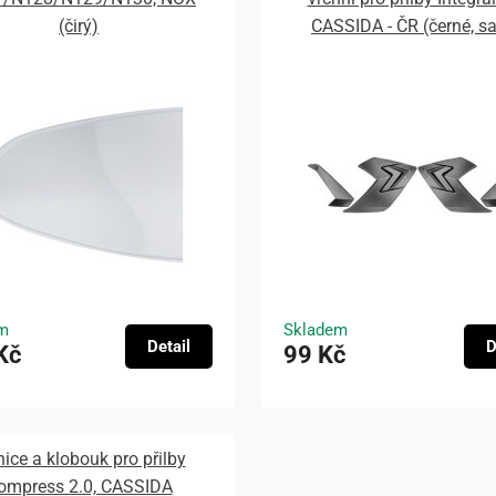
(čirý)
CASSIDA - ČR (černé, s
m
Skladem
Detail
D
Kč
99 Kč
nice a klobouk pro přilby
ompress 2.0, CASSIDA