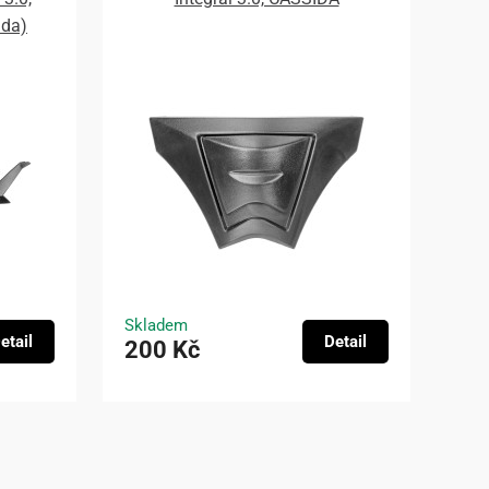
ada)
Skladem
etail
Detail
200 Kč