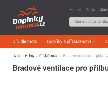
Kontakt
O nás
Obch
Díly dle moto
Doplňky a příslušenství
Z
Úvod
Helmy
Příslušenství
Bradové ventilace pro přilbu 
Bradové ventilace pro přilb