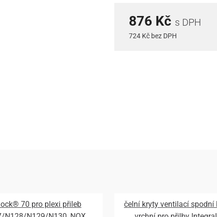
876 Kč
s DPH
724 Kč bez DPH
lock® 70 pro plexi přileb
čelní kryty ventilací spodní
7/N128/N129/N130, NOX
vrchní pro přilby Integral