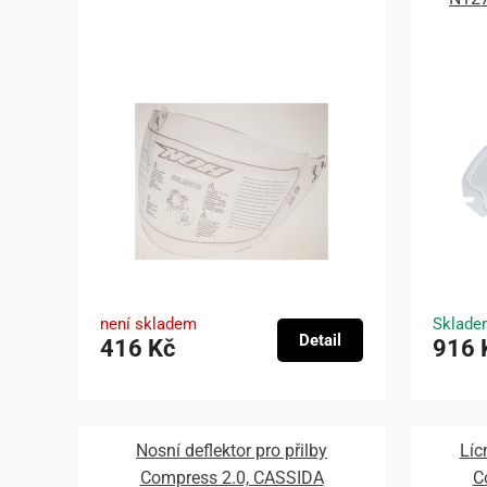
není skladem
Sklade
Detail
416 Kč
916 
Nosní deflektor pro přilby
Líc
Compress 2.0, CASSIDA
C