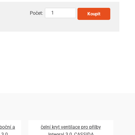
Počet:
Koupit
 boční a
čelní kryt ventilace pro přilby
 3.0,
Integral 3.0, CASSIDA