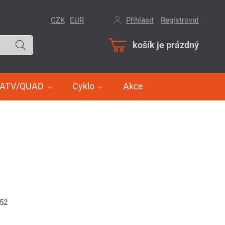
CZK
EUR
Přihlásit
/
Registrovat
košík je prázdný
ATV/QUAD
Cyklo
Akce
452