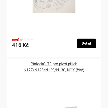
není skladem
Detail
416 Kč
Pinlock® 70 pro plexi přileb
N127/N128/N129/N130, NOX (čirý)