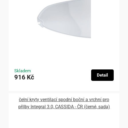
Skladem
Detail
916 Kč
čelní kryty ventilací spodní boční a vrchní pro
přilby Integral 3.0, CASSIDA - ČR (černé, sada)