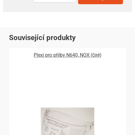
Související produkty
Plexi pro přilby N640, NOX (čiré)