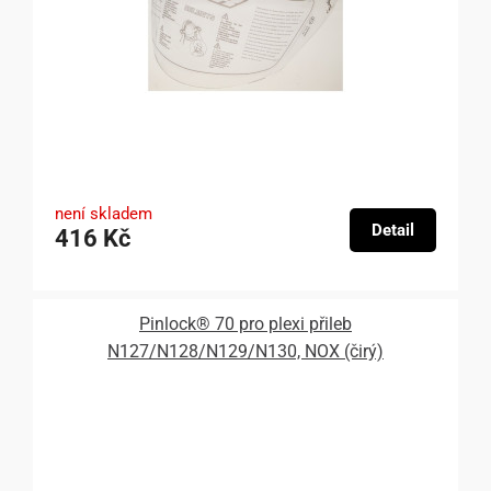
není skladem
Detail
416 Kč
Pinlock® 70 pro plexi přileb
N127/N128/N129/N130, NOX (čirý)