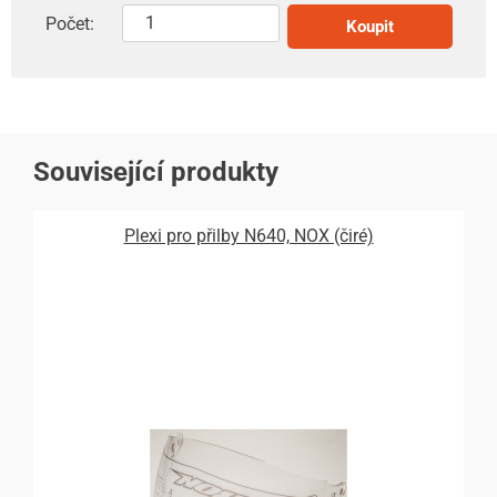
Počet:
Koupit
Související produkty
Plexi pro přilby N640, NOX (čiré)