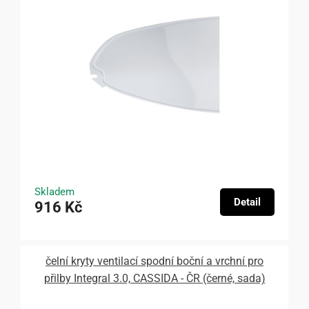
Skladem
Detail
916 Kč
čelní kryty ventilací spodní boční a vrchní pro
přilby Integral 3.0, CASSIDA - ČR (černé, sada)