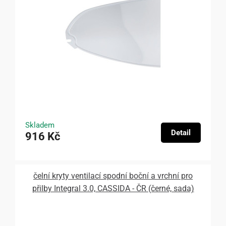
Skladem
Detail
916 Kč
čelní kryty ventilací spodní boční a vrchní pro
přilby Integral 3.0, CASSIDA - ČR (černé, sada)