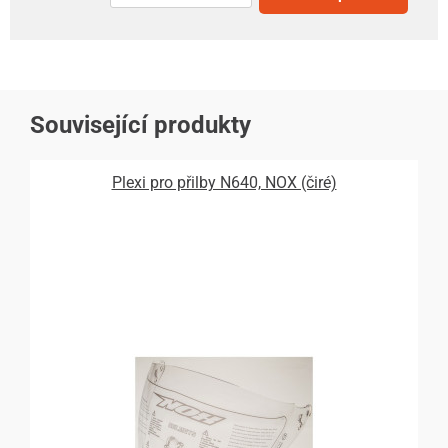
Související produkty
Plexi pro přilby N640, NOX (čiré)