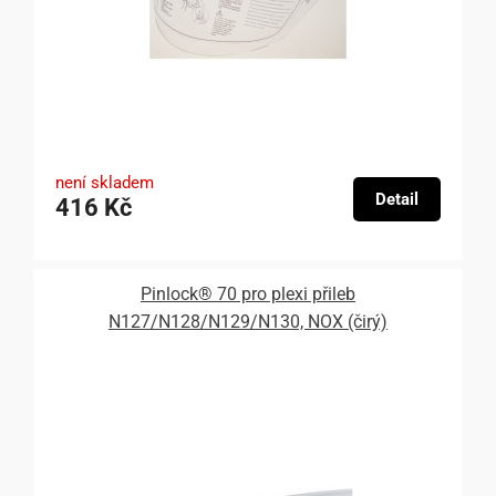
není skladem
Detail
416 Kč
Pinlock® 70 pro plexi přileb
N127/N128/N129/N130, NOX (čirý)