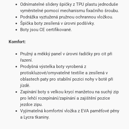
Odnímatelné slidery špičky z TPU plastu jednoduše
vyměnitelné pomocí mechanismu fixačního šroubu.
Podrážka vyztužená pružnou ochrannou vložkou.
Špička boty zesílená v úrovni podšívky.
Boty jsou CE certifikované.
Komfort:
Pružný a měkký panel v úrovni řadičky pro cit při
řazení.
Prodyšná výstelka boty vyrobená z
protiskluzové/omyvatelné textilie a zesílená v
oblastech paty pro stabilní pozici nohy v botě při
jízdě.
Zapínání boty s velkou krycí manžetou na suchý zip
pro lehčí rozepínání/zapínání a zajištění pozice
jezdce zipu.
Vyjímatelná komfortní vložka z EVA paměťové pěny
a Lycra tkaniny.