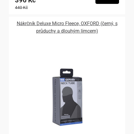
396 Kč
440 Kč
Nákrčník Deluxe Micro Fleece, OXFORD (černý, s
průduchy a dlouhým límcem)