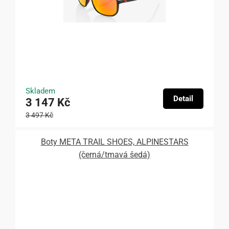
Skladem
Detail
3 147 Kč
3 497 Kč
Boty META TRAIL SHOES, ALPINESTARS
(černá/tmavá šedá)