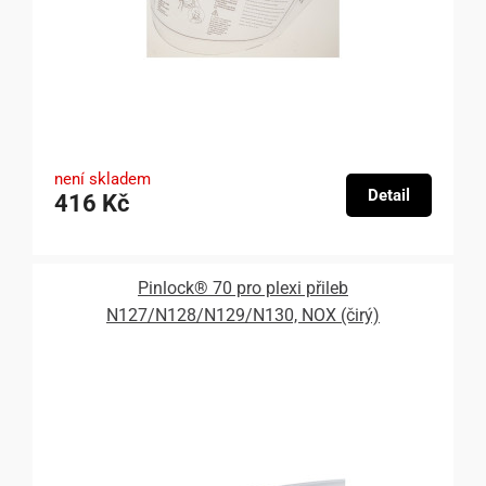
není skladem
Detail
416 Kč
Pinlock® 70 pro plexi přileb
N127/N128/N129/N130, NOX (čirý)