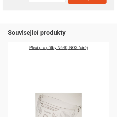
Související produkty
Plexi pro přilby N640, NOX (čiré)