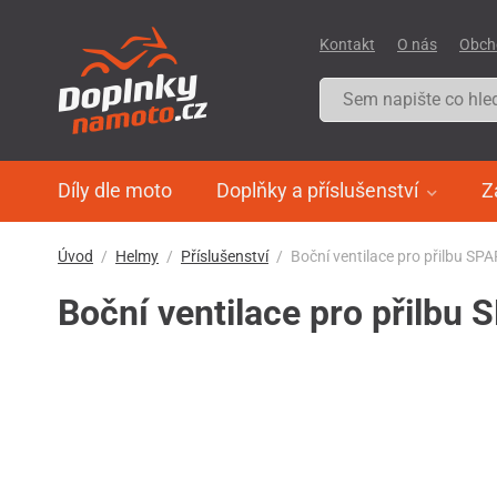
Kontakt
O nás
Obch
Díly dle moto
Doplňky a příslušenství
Z
Úvod
Helmy
Příslušenství
Boční ventilace pro přilbu SP
Boční ventilace pro přilbu