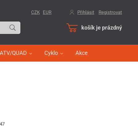
CZK
EUR
Přihlásit
/
Registrovat
košík je prázdný
ATV/QUAD
Cyklo
Akce
447