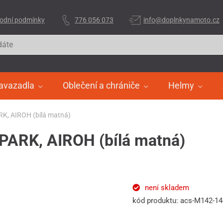
odní podmínky
776 056 073
info@doplnkynamoto.cz
avazadla
Oblečení a chrániče
Helmy
ARK, AIROH (bílá matná)
 SPARK, AIROH (bílá matná)
není skladem
kód produktu: acs-M142-1