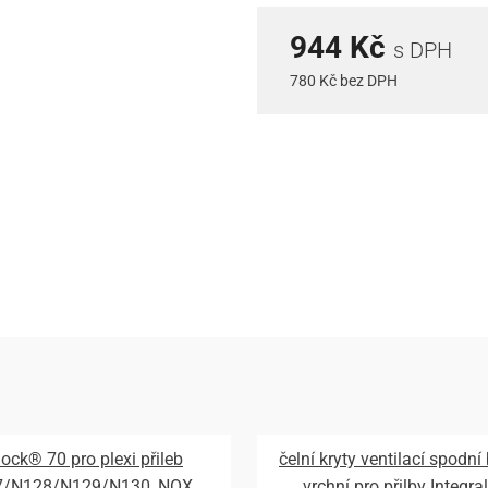
944 Kč
s DPH
780 Kč bez DPH
lock® 70 pro plexi přileb
čelní kryty ventilací spodní
7/N128/N129/N130, NOX
vrchní pro přilby Integral