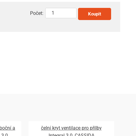
Počet:
Koupit
 boční a
čelní kryt ventilace pro přilby
 3.0,
Integral 3.0, CASSIDA