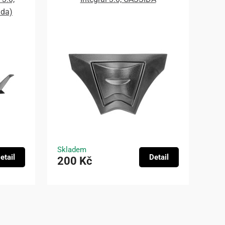
ada)
Skladem
etail
Detail
200 Kč