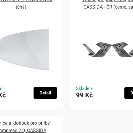
(čirý)
CASSIDA - ČR (černé, s
m
Skladem
Detail
D
Kč
99 Kč
nice a klobouk pro přilby
ompress 2.0, CASSIDA