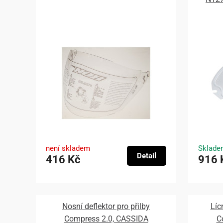
není skladem
Sklade
Detail
416 Kč
916 
Nosní deflektor pro přilby
Líc
Compress 2.0, CASSIDA
C