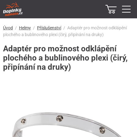
Úvod
Helmy
Příslušenství
Adaptér pro možnost odklápění
plochého a bublinového plexi (čirý, připínání na druky)
Adaptér pro možnost odklápění
plochého a bublinového plexi (čirý,
připínání na druky)