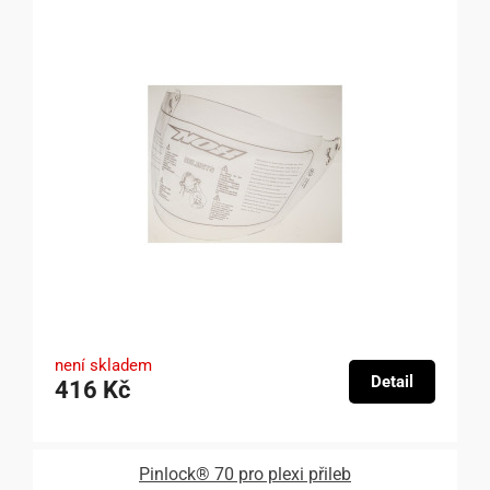
není skladem
Detail
416 Kč
Pinlock® 70 pro plexi přileb