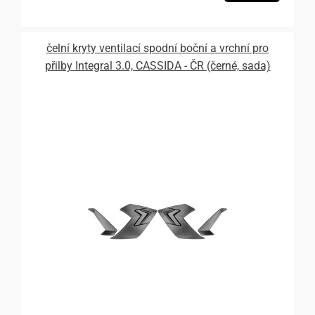
čelní kryty ventilací spodní boční a vrchní pro
přilby Integral 3.0, CASSIDA - ČR (černé, sada)