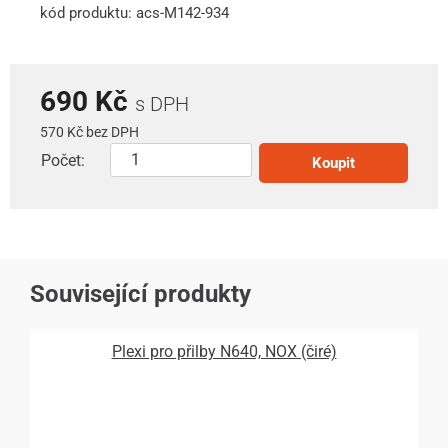
kód produktu: acs-M142-934
690 Kč
s DPH
570 Kč bez DPH
Počet:
Koupit
Související produkty
Plexi pro přilby N640, NOX (čiré)