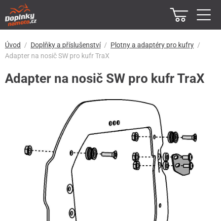
Úvod
Doplňky a příslušenství
Plotny a adaptéry pro kufry
Adapter na nosič SW pro kufr TraX
Adapter na nosič SW pro kufr TraX