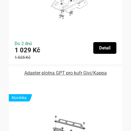
Do 2 dnů
Detail
1 029 Kč
1 025 Kč
Adapter plotna GPT pro kufr Givi/Kappa
Novinka