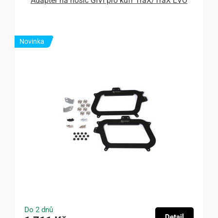
Adapter na nosič GIVI pro kufr TraX/TraX EVO
Novinka
Do 2 dnů
Detail