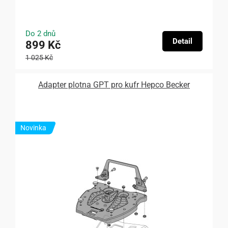
Do 2 dnů
Detail
899 Kč
1 025 Kč
Adapter plotna GPT pro kufr Hepco Becker
Novinka