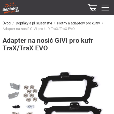
Úvod
Doplňky a příslušenství
Plotny a adaptéry pro kufry
Adapter na nosič GIVI pro kufr TraX/TraX EVO
Adapter na nosič GIVI pro kufr
TraX/TraX EVO