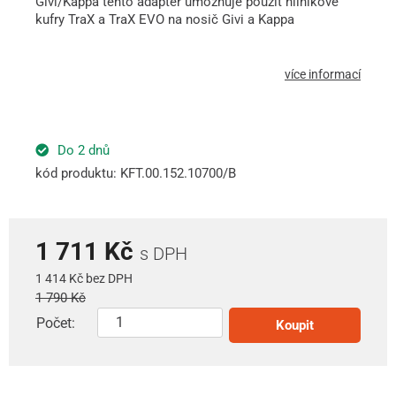
Givi/Kappa tento adapter umožňuje použít hliníkové
kufry TraX a TraX EVO na nosič Givi a Kappa
více informací
Do 2 dnů
kód produktu: KFT.00.152.10700/B
1 711 Kč
s DPH
1 414 Kč bez DPH
1 790 Kč
Počet:
Koupit