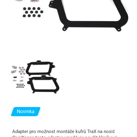
Novinka
Adapter pro možnost montáže kufrů TraX na nosič