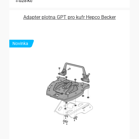
1 025 Kč
Adapter plotna GPT pro kufr Hepco Becker
Novinka