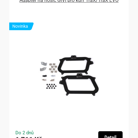
Adapter na nosič GIVI pro kufr TraX/TraX EVO
Novinka
Do 2 dnů
Detail