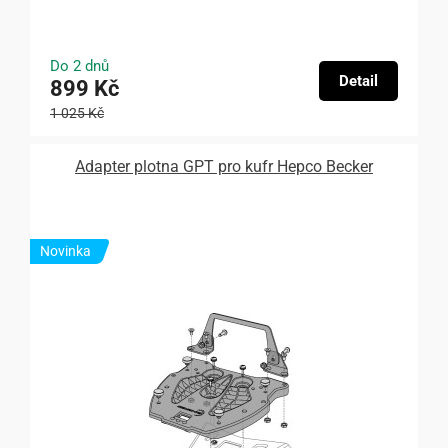
Do 2 dnů
Detail
899 Kč
1 025 Kč
Adapter plotna GPT pro kufr Hepco Becker
Novinka