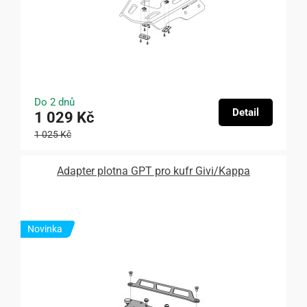
Do 2 dnů
Detail
1 029 Kč
1 025 Kč
Adapter plotna GPT pro kufr Givi/Kappa
Novinka