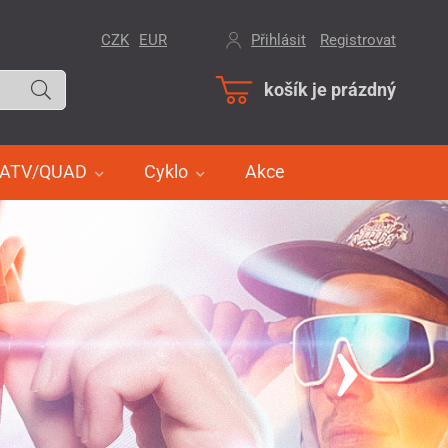
CZK
EUR
Přihlásit
/
Registrovat
košík je prázdný
ATV/QUAD
Cyklo
Akce