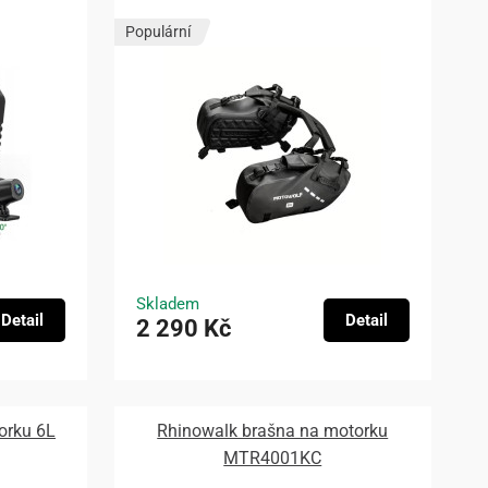
Populární
Skladem
Detail
Detail
2 290 Kč
orku 6L
Rhinowalk brašna na motorku
MTR4001KC