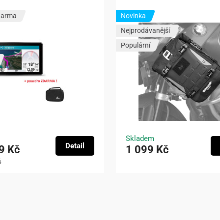
darma
Novinka
Nejprodávanější
Populární
Skladem
Detail
9 Kč
1 099 Kč
č