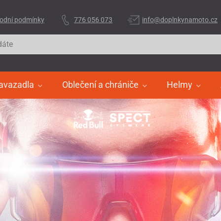
odní podmínky
776 056 073
info@doplnkynamoto.cz
avazadla
Oblečení a chrániče
Helmy