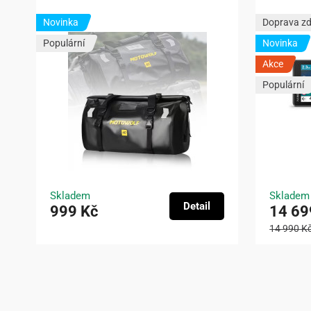
Novinka
Doprava z
Populární
Novinka
Akce
Populární
Skladem
Skladem
Detail
999 Kč
14 69
14 990 K