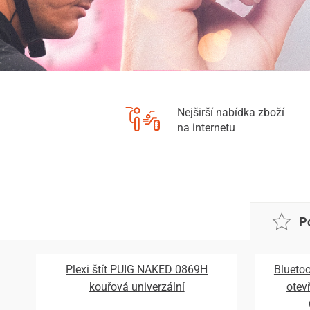
Nejširší nabídka zboží
na internetu
P
Plexi štít PUIG NAKED 0869H
Bluetoo
kouřová univerzální
otev