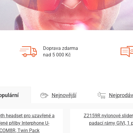
Doprava zdarma
nad 5 000 Kč
opulární
Nejnovější
Nejprodáv
th headset pro uzavřené a
Z2159R nylonové slider
řené přilby Interphone U-
padací rámy GIVI, 1 
COM8R, Twin Pack