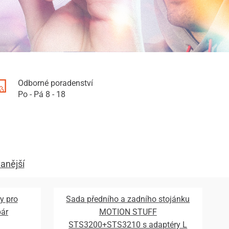
Odborné poradenství
Po - Pá 8 - 18
anější
y pro
Sada předního a zadního stojánku
pár
MOTION STUFF
STS3200+STS3210 s adaptéry L