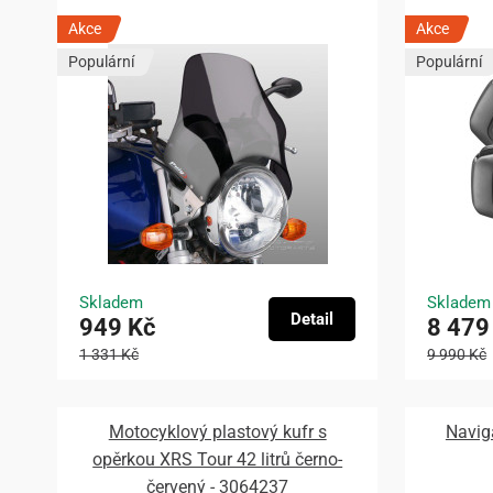
Akce
Akce
Populární
Populární
Skladem
Skladem
Detail
949 Kč
8 479
1 331 Kč
9 990 Kč
Motocyklový plastový kufr s
Navig
opěrkou XRS Tour 42 litrů černo-
červený - 3064237