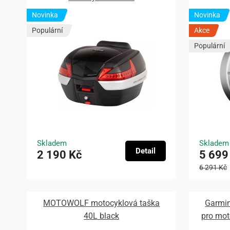
Novinka
Novinka
Populární
Akce
Populární
Skladem
Skladem
Detail
2 190 Kč
5 699
6 291 Kč
MOTOWOLF motocyklová taška
Garmin
40L black
pro mo