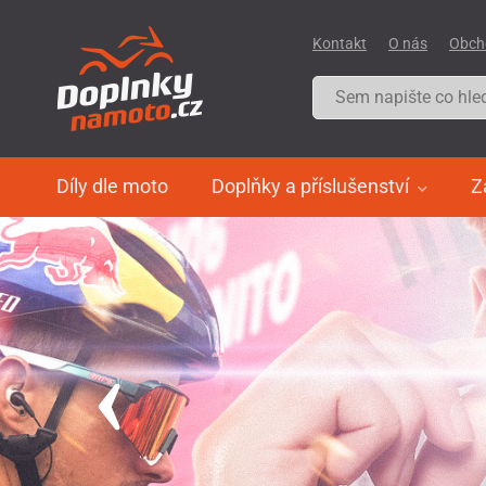
Kontakt
O nás
Obch
Díly dle moto
Doplňky a příslušenství
Z