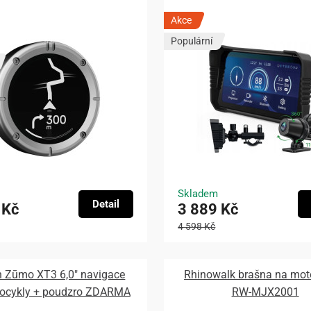
Akce
Populární
Skladem
Detail
 Kč
3 889 Kč
4 598 Kč
 Zūmo XT3 6,0″ navigace
Rhinowalk brašna na mot
tocykly + poudzro ZDARMA
RW-MJX2001