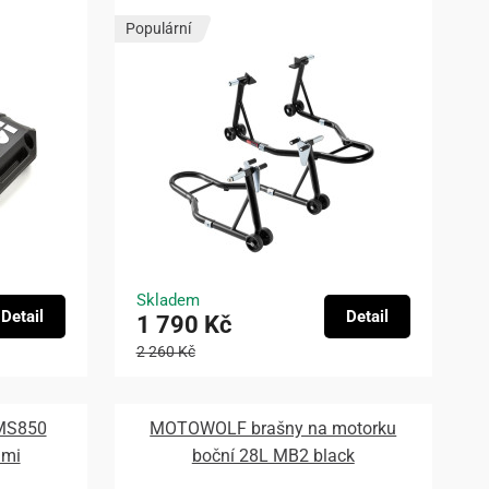
Populární
Skladem
Detail
Detail
1 790 Kč
2 260 Kč
 MS850
MOTOWOLF brašny na motorku
ami
boční 28L MB2 black