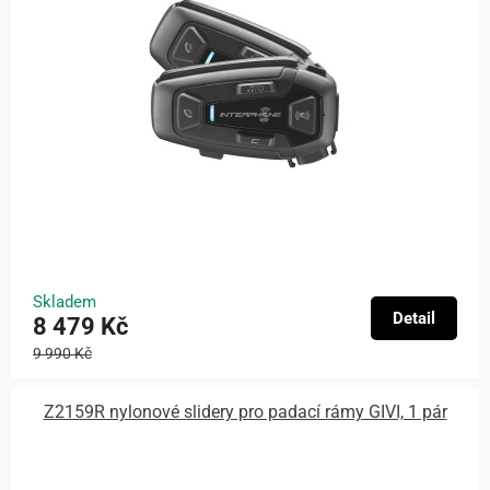
Skladem
Detail
8 479 Kč
9 990 Kč
Z2159R nylonové slidery pro padací rámy GIVI, 1 pár