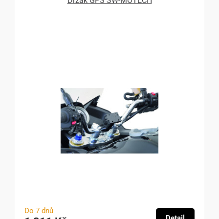
Držák GPS SW-MOTECH
Do 7 dnů
Detail