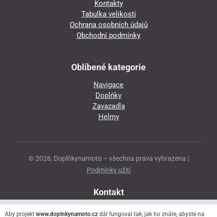
Kontakty
Tabulka velikostí
Ochrana osobních údajů
Obchodní podmínky
Oblíbené kategorie
Navigace
Doplňky
Zavazadla
Helmy
© 2026, Doplňkynamoto – všechna práva vyhrazena |
Podmínky užití
Kontakt
Přeloučská 86
Aby projekt
www.doplnkynamoto.cz
dál fungoval tak, jak ho znáte, abyste na