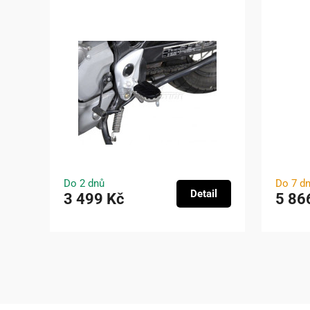
Do 2 dnů
Do 7 d
Detail
3 499 Kč
5 86