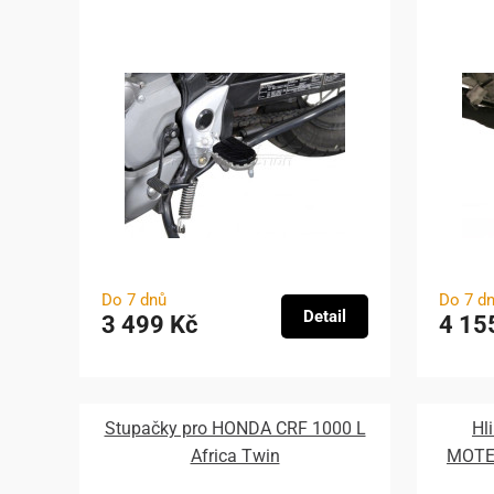
Do 7 dnů
Do 7 d
Detail
3 499 Kč
4 15
Stupačky pro HONDA CRF 1000 L
Hl
Africa Twin
MOTEC