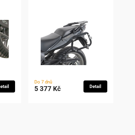
Do 7 dnů
etail
Detail
5 377 Kč