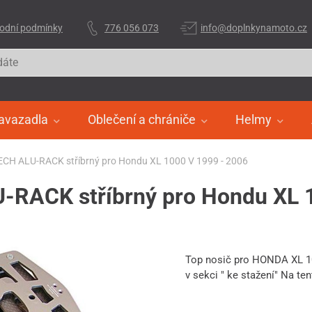
odní podmínky
776 056 073
info@doplnkynamoto.cz
avazadla
Oblečení a chrániče
Helmy
CH ALU-RACK stříbrný pro Hondu XL 1000 V 1999 - 2006
RACK stříbrný pro Hondu XL 1
Top nosič pro HONDA XL 10
v sekci " ke stažení" Na te