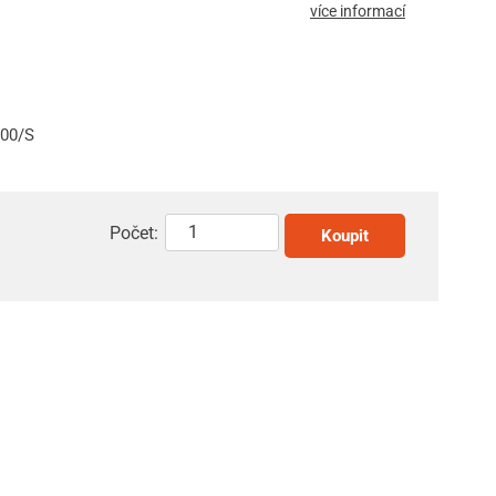
více informací
100/S
Počet:
Koupit