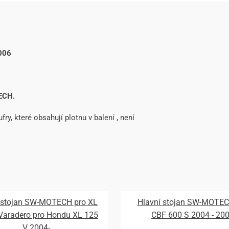
006
ECH.
fry, které obsahují plotnu v balení , není
 stojan SW-MOTECH pro XL
Hlavní stojan SW-MOTEC
Varadero pro Hondu XL 125
CBF 600 S 2004 - 20
V 2004-