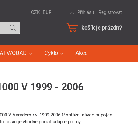
CZK
EUR
Přihlásit
/
Registrovat
košík je prázdný
ATV/QUAD
Cyklo
Akce
000 V 1999 - 2006
00 V Varadero r.v. 1999-2006 Montážní návod připojen
nto nosič je vhodné použít adapterplotny