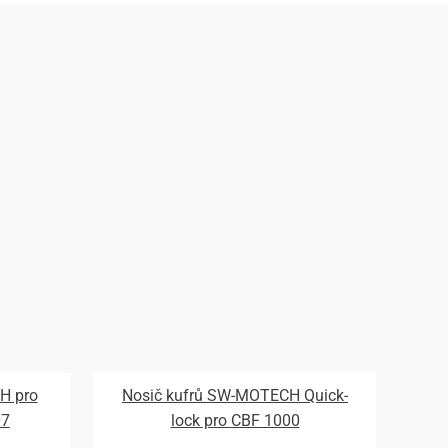
H pro
Nosič kufrů SW-MOTECH Quick-
07
lock pro CBF 1000