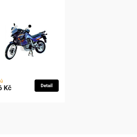
nů
Detail
6 Kč