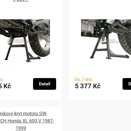
nů
Do 7 dnů
Detail
D
5 Kč
5 377 Kč
iníkový kryt motoru SW-
H Honda XL 600 V 1987-
1999