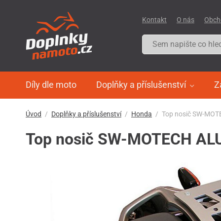
Kontakt
O nás
Obch
Díly dle moto
Doplňky a příslušenství
Z
Úvod
Doplňky a příslušenství
Honda
Top nosič SW-MOTE
Top nosič SW-MOTECH ALU-