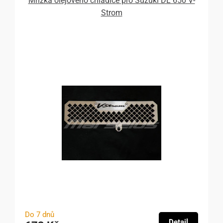
Mřížka olejového chladiče pro Suzuki DL 650 V-
Strom
Do 7 dnů
Detail