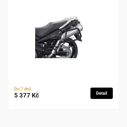
Do 7 dnů
Detail
5 377 Kč