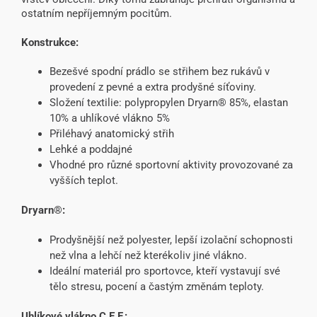
ostatním nepříjemným pocitům.
Konstrukce:
Bezešvé spodní prádlo se střihem bez rukávů v
provedení z pevné a extra prodyšné síťoviny.
Složení textilie: polypropylen Dryarn® 85%, elastan
10% a uhlíkové vlákno 5%
Přiléhavý anatomický střih
Lehké a poddajné
Vhodné pro různé sportovní aktivity provozované za
vyšších teplot.
Dryarn®:
Prodyšnější než polyester, lepší izolační schopnosti
než vlna a lehčí než kterékoliv jiné vlákno.
Ideální materiál pro sportovce, kteří vystavují své
tělo stresu, pocení a častým změnám teploty.
Uhlíkové vlákno C.E.F.: