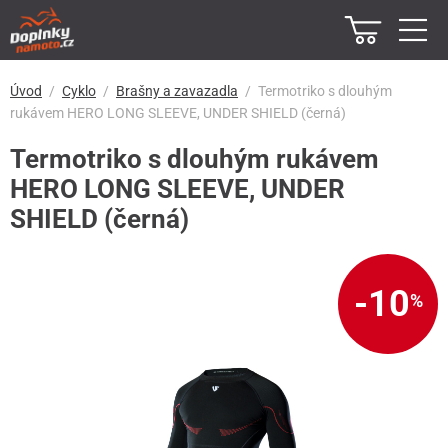
Úvod
Cyklo
Brašny a zavazadla
Termotriko s dlouhým
rukávem HERO LONG SLEEVE, UNDER SHIELD (černá)
Termotriko s dlouhým rukávem
HERO LONG SLEEVE, UNDER
SHIELD (černá)
-10
%