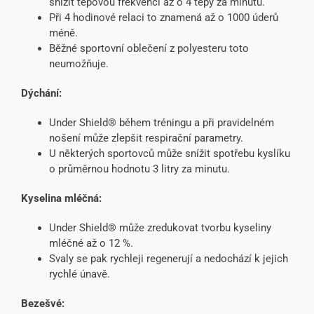
snížit tepovou frekvenci až o 4 tepy za minutu.
Při 4 hodinové relaci to znamená až o 1000 úderů
méně.
Běžné sportovní oblečení z polyesteru toto
neumožňuje.
Dýchání:
Under Shield® během tréningu a při pravidelném
nošení může zlepšit respirační parametry.
U některých sportovců může snížit spotřebu kyslíku
o průměrnou hodnotu 3 litry za minutu.
Kyselina mléčná:
Under Shield® může zredukovat tvorbu kyseliny
mléčné až o 12 %.
Svaly se pak rychleji regenerují a nedochází k jejich
rychlé únavě.
Bezešvé: