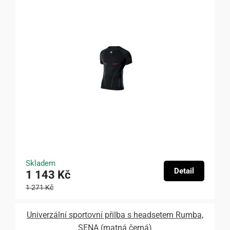
Skladem
Detail
1 143 Kč
1 271 Kč
Univerzální sportovní přilba s headsetem Rumba,
SENA (matná černá)