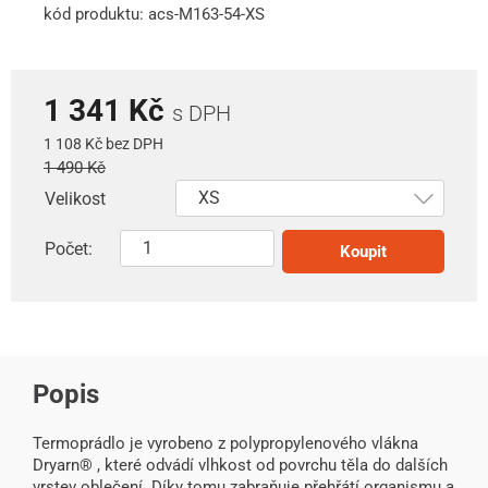
kód produktu: acs-M163-54-XS
1 341 Kč
s DPH
1 108 Kč bez DPH
1 490 Kč
Velikost
Počet:
Koupit
Popis
Termoprádlo je vyrobeno z polypropylenového vlákna
Dryarn® , které odvádí vlhkost od povrchu těla do dalších
vrstev oblečení. Díky tomu zabraňuje přehřátí organismu a