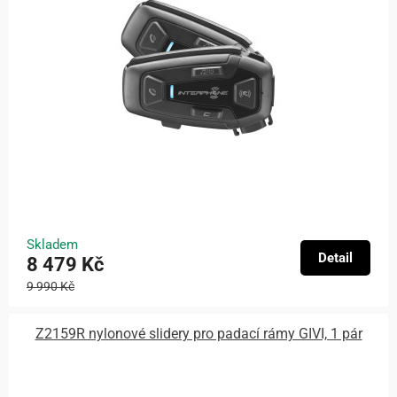
Skladem
Detail
8 479 Kč
9 990 Kč
Z2159R nylonové slidery pro padací rámy GIVI, 1 pár