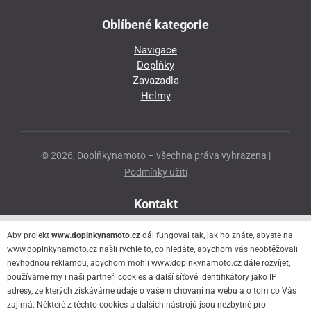
Oblíbené kategorie
Navigace
Doplňky
Zavazadla
Helmy
© 2026, Doplňkynamoto – všechna práva vyhrazena |
Podmínky užití
Kontakt
Přeloučská 86
Aby projekt
www.doplnkynamoto.cz
dál fungoval tak, jak ho znáte, abyste na
530 06 Pardubice - Staré Čivice
www.doplnkynamoto.cz našli rychle to, co hledáte, abychom vás neobtěžovali
nevhodnou reklamou, abychom mohli www.doplnkynamoto.cz dále rozvíjet,
776 056 073
používáme my i naši partneři cookies a další síťové identifikátory jako IP
motorider.rf@seznam.cz
adresy, ze kterých získáváme údaje o vašem chování na webu a o tom co Vás
zajímá. Některé z těchto cookies a dalších nástrojů jsou nezbytné pro