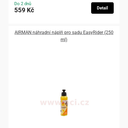
Do 2 dnů
Detail
559 Kč
AIRMAN náhradní náplň pro sadu EasyRider (250
ml)