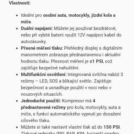
Vlastnosti:
Ideální pro
osobní
auta, motocykly, jízdní kola a
míče
.
Duální napájení:
Můžete jej používat bezdrátově,
nebo při vybité baterii využít 12V napájecí kabel do
autozásuvky.
Přesné měření tlaku:
Přehledný displej s digitálním
manometrem zobrazuje přednastavenou i aktuální
hodnotu tlaku. Přesnost měření je
±1 PSI
, což
zajišťuje bezpečné nahuštění.
Multifunkční osvětlení:
Integrovaná svítilna nabízí 3
režimy – LED, SOS a blikající světlo. Zajišťuje
bezpečnost a usnadňuje použití v noci nebo v
nouzových situacích.
Jednoduché použití:
Kompresor má
4
přednastavené režimy
pro kola, motocykly, auta a
míče, s funkcí automatického vypnutí po dosažení
cílového tlaku.
Můžete si také nastavit vlastní tlak až do
150 PSI
.
Tlakové jednotky (PSI, BAR, KPA, kg/cm²) snadno