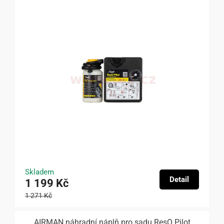
Skladem
Detail
1 199 Kč
1 271 Kč
AIRMAN náhradní náplň pro sadu ResQ Pilot