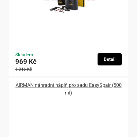
Skladem
Detail
969 Kč
1 016 Kč
AIRMAN náhradní náplň pro sadu EasySpair (500
ml)