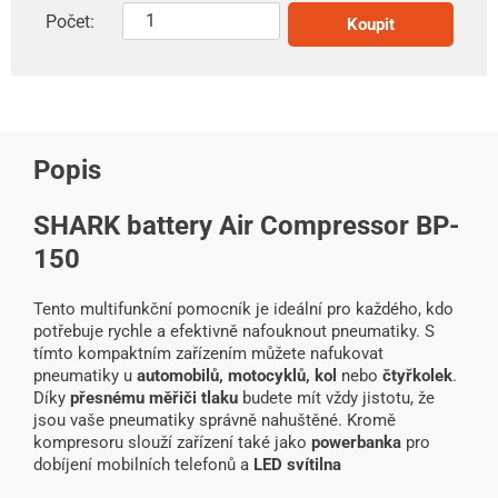
Počet:
Koupit
Popis
SHARK battery Air Compressor BP-
150
Tento multifunkční pomocník je ideální pro každého, kdo
potřebuje rychle a efektivně nafouknout pneumatiky. S
tímto kompaktním zařízením můžete nafukovat
pneumatiky u
automobilů, motocyklů, kol
nebo
čtyřkolek
.
Díky
přesnému měřiči tlaku
budete mít vždy jistotu, že
jsou vaše pneumatiky správně nahuštěné. Kromě
kompresoru slouží zařízení také jako
powerbanka
pro
dobíjení mobilních telefonů a
LED svítilna