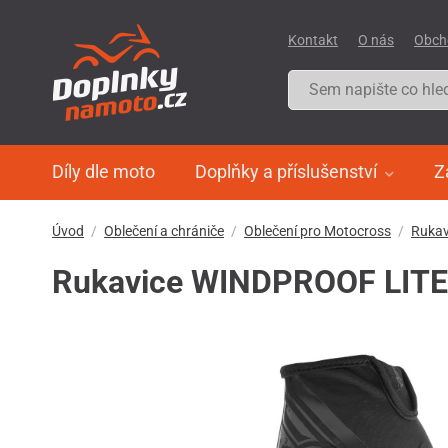
Kontakt
O nás
Obch
Díly dle moto
Doplňky a příslušenství
Z
Úvod
Oblečení a chrániče
Oblečení pro Motocross
Rukav
Rukavice WINDPROOF LITE 