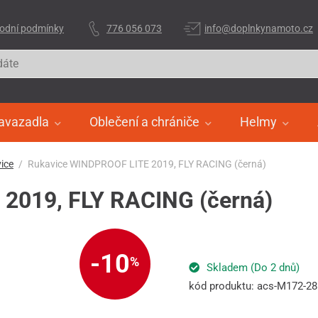
odní podmínky
776 056 073
info@doplnkynamoto.cz
avazadla
Oblečení a chrániče
Helmy
ice
Rukavice WINDPROOF LITE 2019, FLY RACING (černá)
2019, FLY RACING (černá)
-10
%
Skladem (Do 2 dnů)
kód produktu: acs-M172-2