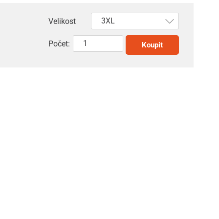
Velikost
Počet:
Koupit