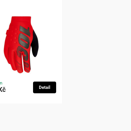
m
Detail
Kč