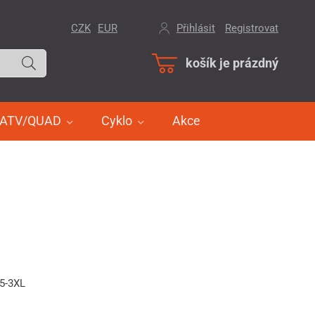
CZK
EUR
Přihlásit
/
Registrovat
košík je prázdný
ATV/QUAD
Cyklo
Akce
85-3XL