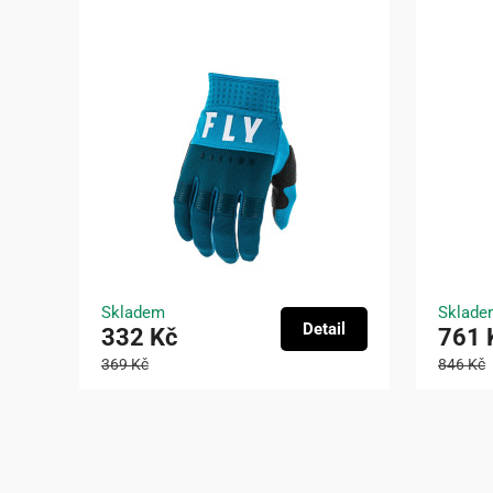
Skladem
Sklade
Detail
332 Kč
761 
369 Kč
846 Kč