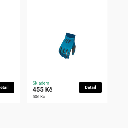
Skladem
etail
Detail
455 Kč
506 Kč