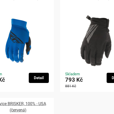
m
Skladem
Detail
D
Kč
793 Kč
881 Kč
vice BRISKER, 100% - USA
(červená)