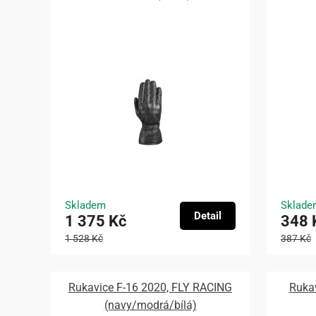
Skladem
Sklade
Detail
1 375 Kč
348 
1 528 Kč
387 Kč
Rukavice F-16 2020, FLY RACING
Ruka
(navy/modrá/bílá)