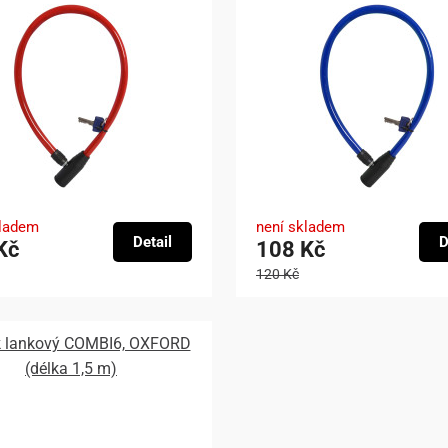
kladem
není skladem
Detail
D
Kč
108 Kč
120 Kč
 lankový COMBI6, OXFORD
(délka 1,5 m)