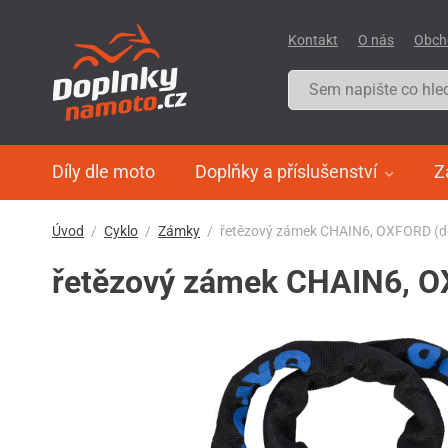
Kontakt
O nás
Obch
Díly dle moto
Doplňky a příslušenství
Z
Úvod
Cyklo
Zámky
řetězový zámek CHAIN6, OXFORD (d
řetězový zámek CHAIN6, O