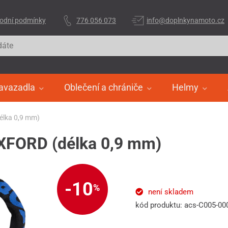
odní podmínky
776 056 073
info@doplnkynamoto.cz
avazadla
Oblečení a chrániče
Helmy
élka 0,9 mm)
XFORD (délka 0,9 mm)
-10
%
není skladem
kód produktu: acs-C005-00