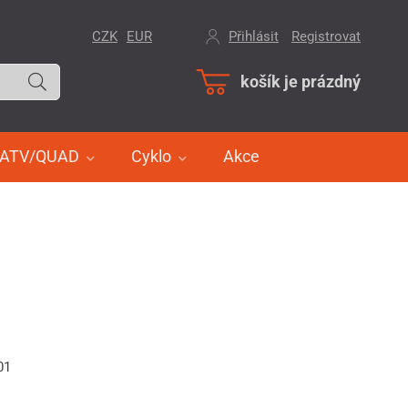
CZK
EUR
Přihlásit
/
Registrovat
košík je prázdný
ATV/QUAD
Cyklo
Akce
01