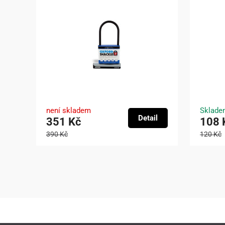
není skladem
Sklade
Detail
351 Kč
108 
390 Kč
120 Kč