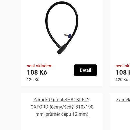
není skladem
není s
Detail
108 Kč
108 
120 Kč
120 Kč
Zámek U profil SHACKLE12,
Zámek
OXFORD (černý/šedý, 310x190
mm, průměr čepu 12 mm)