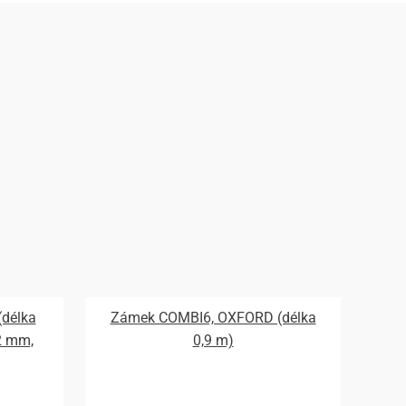
délka
Zámek COMBI6, OXFORD (délka
2 mm,
0,9 m)