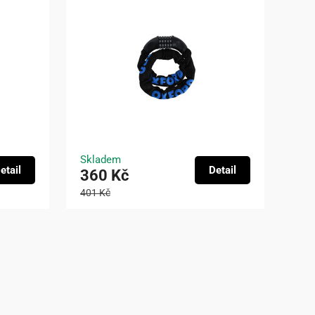
Skladem
etail
Detail
360 Kč
401 Kč