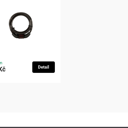
m
Detail
Kč