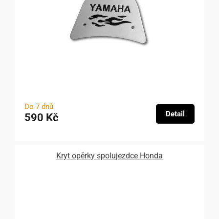
Do 7 dnů
Detail
590 Kč
Kryt opěrky spolujezdce Honda