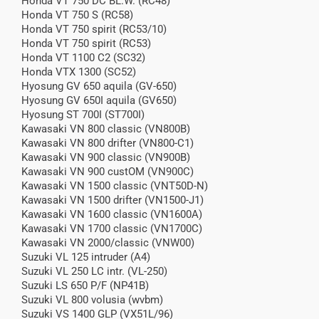
Honda VT 750 DC BL.W. (RC48)
Honda VT 750 S (RC58)
Honda VT 750 spirit (RC53/10)
Honda VT 750 spirit (RC53)
Honda VT 1100 C2 (SC32)
Honda VTX 1300 (SC52)
Hyosung GV 650 aquila (GV-650)
Hyosung GV 650I aquila (GV650)
Hyosung ST 700I (ST700I)
Kawasaki VN 800 classic (VN800B)
Kawasaki VN 800 drifter (VN800-C1)
Kawasaki VN 900 classic (VN900B)
Kawasaki VN 900 custOM (VN900C)
Kawasaki VN 1500 classic (VNT50D-N)
Kawasaki VN 1500 drifter (VN1500-J1)
Kawasaki VN 1600 classic (VN1600A)
Kawasaki VN 1700 classic (VN1700C)
Kawasaki VN 2000/classic (VNW00)
Suzuki VL 125 intruder (A4)
Suzuki VL 250 LC intr. (VL-250)
Suzuki LS 650 P/F (NP41B)
Suzuki VL 800 volusia (wvbm)
Suzuki VS 1400 GLP (VX51L/96)