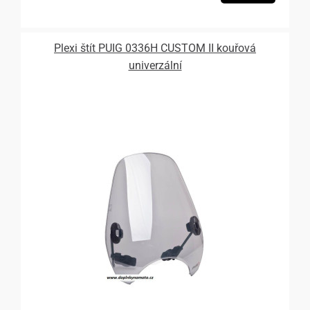
Plexi štít PUIG 0336H CUSTOM II kouřová
univerzální