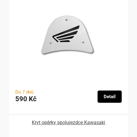
Do 7 dnů
Detail
590 Kč
Kryt opěrky spolujezdce Kawasaki