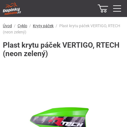
Úvod
Cyklo
Kryty páček
Plast krytu páček VERTIGO, RTECH
(neon zelený)
Plast krytu páček VERTIGO, RTECH
(neon zelený)