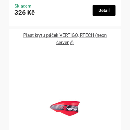
Skladem
Detail
326 Kč
Plast krytu páček VERTIGO, RTECH (neon
červený)