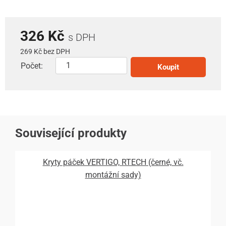
326 Kč
s DPH
269 Kč bez DPH
Počet:
Koupit
Související produkty
Kryty páček VERTIGO, RTECH (černé, vč.
montážní sady)