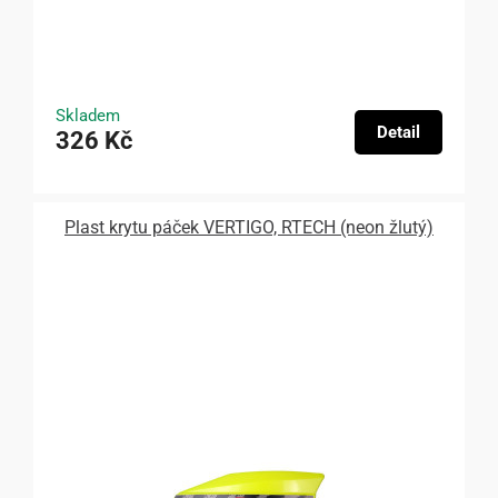
Skladem
Detail
326 Kč
Plast krytu páček VERTIGO, RTECH (neon žlutý)