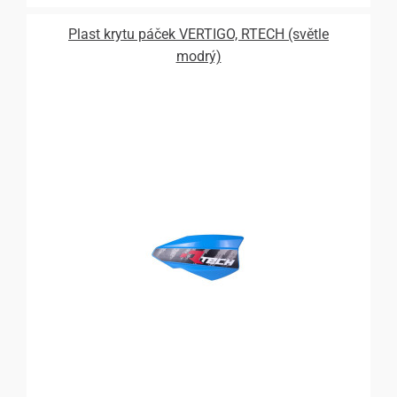
Plast krytu páček VERTIGO, RTECH (světle
modrý)