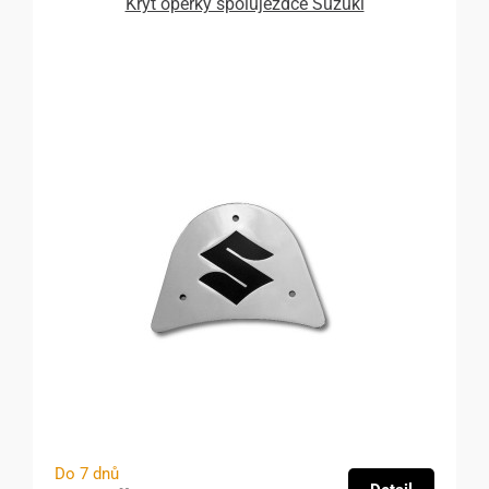
Kryt opěrky spolujezdce Suzuki
Do 7 dnů