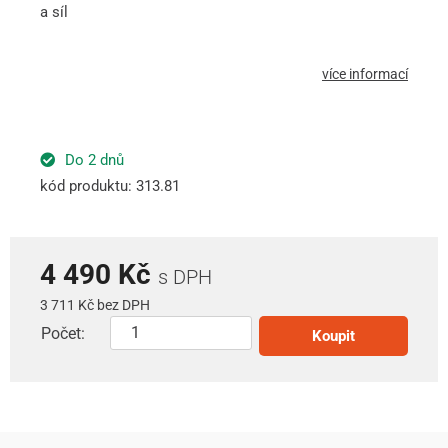
a síl
více informací
Do 2 dnů
kód produktu: 313.81
4 490 Kč
s DPH
3 711 Kč bez DPH
Počet:
Koupit