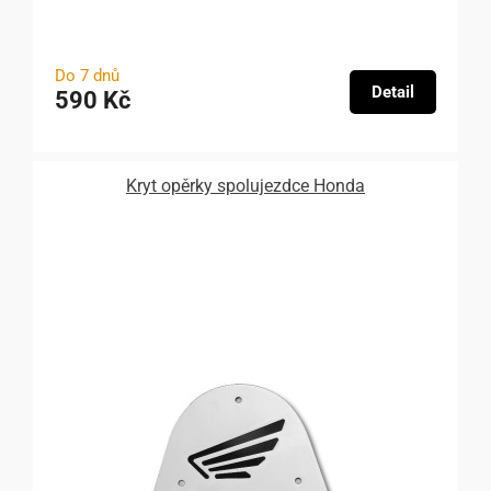
Do 7 dnů
Detail
590 Kč
Kryt opěrky spolujezdce Honda