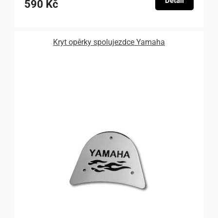
Detail
590 Kč
Kryt opěrky spolujezdce Yamaha