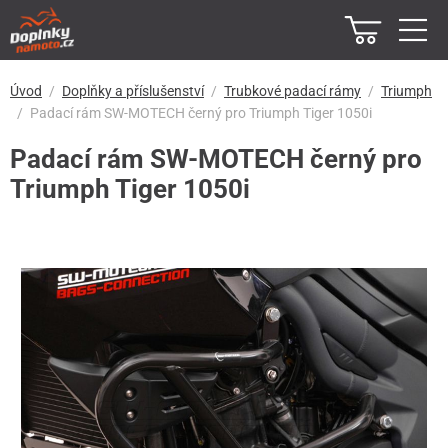
Úvod
Doplňky a příslušenství
Trubkové padací rámy
Triumph
Padací rám SW-MOTECH černý pro Triumph Tiger 1050i
Padací rám SW-MOTECH černý pro
Triumph Tiger 1050i