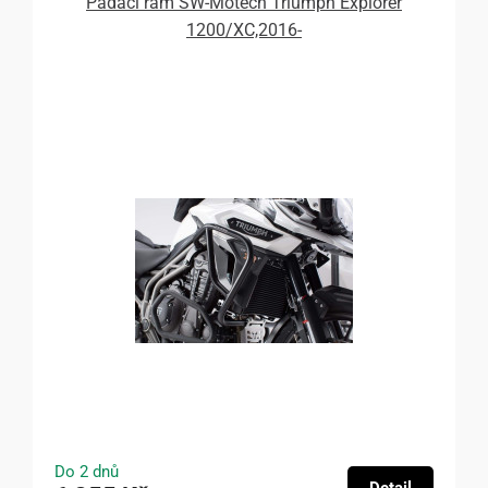
Padací rám SW-Motech Triumph Explorer
1200/XC,2016-
Do 2 dnů
Detail