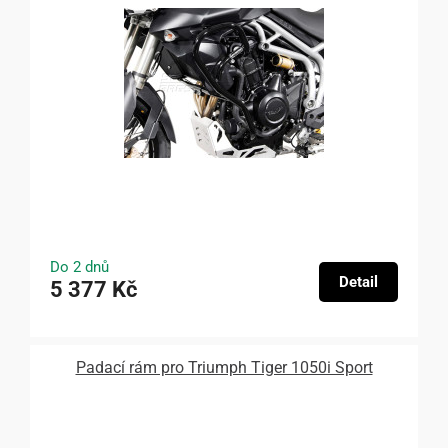
Do 2 dnů
Detail
5 377 Kč
Padací rám pro Triumph Tiger 1050i Sport